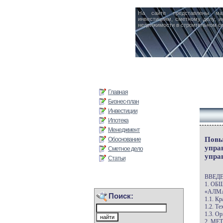
На сайте представлены ма
инвестициям, сметному делу, и
недвижимости в строительном се
Главная
Бизнес-план
Инвестиции
Ипотека
Менеджмент
Повы
Обоснование
упра
Сметное дело
упра
Статьи
ВВЕД
1. О
«АЛМ
Поиск:
1.1. К
1.2. Т
1.3. О
2. М