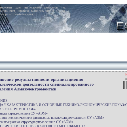
териалы для написания дипломов по
нновациям, ипотеке, менеджменту и т.п. по
кторе (строительстве).
шение результативности организационно-
к
вленческой деятельности специализированного
вления Алмазэлектромонтаж
ЕНИЕ
БЩАЯ ХАРАКТЕРИСТИКА И ОСНОВНЫЕ ТЕХНИКО-ЭКОНОМИЧЕСКИЕ ПОКАЗА
АЗЭЛЕКТРОМОНТАЖ»
раткая характеристика СУ «АЭМ»
ехнико-экономические и финансовые показатели деятельности СУ «АЭМ»
рганизационная структура управления в СУ «АЭМ»
ЕТОДИЧЕСКИЕ ОСНОВЫ КАДРОВОГО МЕНЕДЖМЕНТА