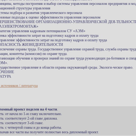
ринципы, методы построения и выбор системы управления персоналом предприятия и мо
зационной структуры управления
истемы подбора и развития управленческого персонала
сновные подходы к оценке эффективности управления персоналом
ОВЕРШЕНСТВОВАНИЕ ОРГАНИЗАЦИОННО-УПРАВЛЕНЧЕСКОЙ ДЕЯ-ТЕЛЬНОСТ
АЗЭЛЕКТРОМОНТАЖ»
тратегия управления кадровым потенциалом СУ «АЭМ»
ценка эффективности затрат на подготовку кадров и оплату труда
аправление эффективности затрат на подготовку кадров и оплату труда
ЕЗОПАСНОСТЬ ЖИЗНЕДЕЯТЕЛЬНОСТИ
беспечение охраны труда. Государственное управление охраной труда, служба охраны труд
ации, комитеты (комиссии) по охране труда.
рганизация обучения и проверки знаний по охране труда руководящих ра-ботников и спец
ЭМ».
осударственное управление в области охраны окружающей среды. Экологи-ческое право.
ЮЧЕНИЕ
АТУРА
 источников / литература
ломный проект поделен на 4 части
.
сть: от начла по 1-ю главу включительно.
сть: соответствует 2-ой главе диплома.
сть: соответствует 3-ей главе.
сть: с четвертой главы и до конца работы.
 скачав все части вы получите полностью весь дипломный проект.