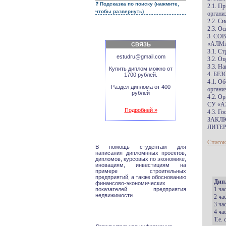
Подсказка по поиску (нажмите,
2.1. П
чтобы развернуть)
органи
2.2. С
2.3. О
3. С
«АЛМ
СВЯЗЬ
3.1. С
estudru@gmail.com
3.2. О
3.3. Н
Купить диплом можно от
4. Б
1700 рублей.
4.1. О
Раздел диплома от 400
организ
рублей
4.2. О
СУ «А
Подробней »
4.3. Г
ЗАКЛ
ЛИТЕР
Список
В помощь студентам для
написания дипломнных проектов,
дипломов, курсовых по экономике,
иновациям, инвестициям на
примере строительных
предприятий, а также обоснованию
Дип
финансово-экономических
1 ча
показателей предприятия
недвижимости.
2 ча
3 ча
4 ча
Т.е.