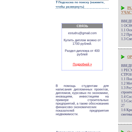
Подсказка по поиску (нажмите,
чтобы развернуть)
РА
УЧАС
ВВЕДЕ
1 ОС
СВЯЗЬ
1.1 Ос
estudru@gmail.com
1.2 Пр
1.3 Сп
Купить диплом можно от
1700 рублей.
Раздел диплома от 400
рублей
О
Подробней »
ВВЕДЕ
1 РЕ
СТРО
1.1 По
1.2 Ме
В помощь студентам для
1.3 Ре
написания дипломнных проектов,
строит
дипломов, курсовых по экономике,
иновациям, инвестициям на
1.4 Со
примере строительных
1.5 Со
предприятий, а также обоснованию
27
финансово-экономических
1.6 Кр
показателей предприятия
недвижимости.
сметны