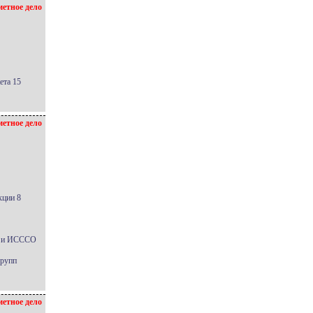
етное дело
ета 15
етное дело
кции 8
СО и ИСССО
групп
етное дело