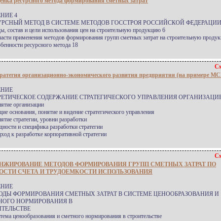
енка ресурсного метода формирования сметных затрат
НИЕ 4
УРСНЫЙ МЕТОД В СИСТЕМЕ МЕТОДОВ ГОССТРОЯ РОССИЙСКОЙ ФЕДЕРАЦИИ
ды, состав и цели использования цен на строительную продукцию 6
ласти применения методов формирования групп сметных затрат на строительную проду
обенности ресурсного метода 18
См
ратегия организационно-экономического развития предприятия (на примере М
ЕНИЕ
ОРЕТИЧЕСКОЕ СОДЕРЖАНИЕ СТРАТЕГИЧЕСКОГО УПРАВЛЕНИЯ ОРГАНИЗАЦИ
нятие организации
щие основания, понятие и видение стратегического управления
нятие стратегии, уровни разработки
удности и специфика разработки стратегии
дход к разработке корпоративной стратегии
См
НЖИРОВАНИЕ МЕТОДОВ ФОРМИРОВАНИЯ ГРУПП СМЕТНЫХ ЗАТРАТ ПО
ОСТИ СЧЕТА И ТРУДОЕМКОСТИ ИСПОЛЬЗОВАНИЯ
ЕНИЕ
ТОДЫ ФОРМИРОВАНИЯ СМЕТНЫХ ЗАТРАТ В СИСТЕМЕ ЦЕНООБРАЗОВАНИЯ И
НОГО НОРМИРОВАНИЯ В
ИТЕЛЬСТВЕ
стема ценообразования и сметного нормирования в строительстве