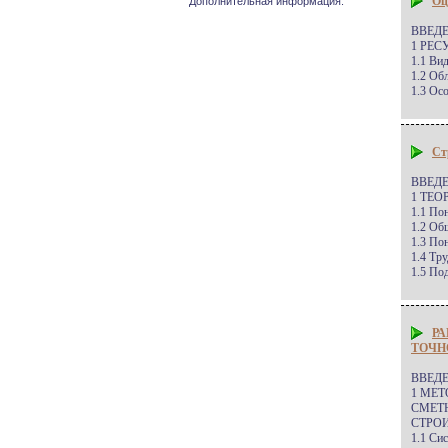
Оц
Дополнительная информация.
ВВЕДЕ
1 РЕС
1.1 Ви
1.2 Об
1.3 Ос
Ст
ВВЕД
1 ТЕ
1.1 По
1.2 Об
1.3 По
1.4 Тр
1.5 По
РА
ТОЧН
ВВЕД
1 МЕ
СМЕТ
СТРО
1.1 Си