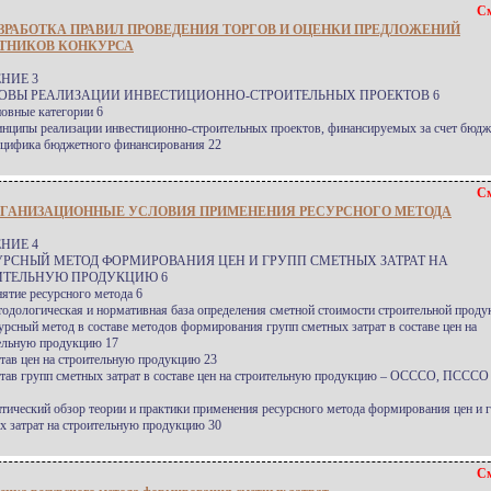
См
ЗРАБОТКА ПРАВИЛ ПРОВЕДЕНИЯ ТОРГОВ И ОЦЕНКИ ПРЕДЛОЖЕНИЙ
ТНИКОВ КОНКУРСА
НИЕ 3
НОВЫ РЕАЛИЗАЦИИ ИНВЕСТИЦИОННО-СТРОИТЕЛЬНЫХ ПРОЕКТОВ 6
новные категории 6
инципы реализации инвестиционно-строительных проектов, финансируемых за счет бюдж
ецифика бюджетного финансирования 22
См
РГАНИЗАЦИОННЫЕ УСЛОВИЯ ПРИМЕНЕНИЯ РЕСУРСНОГО МЕТОДА
НИЕ 4
СУРСНЫЙ МЕТОД ФОРМИРОВАНИЯ ЦЕН И ГРУПП СМЕТНЫХ ЗАТРАТ НА
ИТЕЛЬНУЮ ПРОДУКЦИЮ 6
нятие ресурсного метода 6
тодологическая и нормативная база определения сметной стоимости строительной проду
сурсный метод в составе методов формирования групп сметных затрат в составе цен на
ельную продукцию 17
став цен на строительную продукцию 23
став групп сметных затрат в составе цен на строительную продукцию – ОСССО, ПСС
итический обзор теории и практики применения ресурсного метода формирования цен и 
х затрат на строительную продукцию 30
См