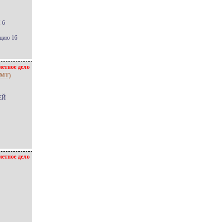
 6
кцию 16
етное дело
СМТ)
ЕЙ
етное дело