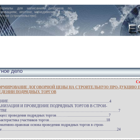
териалы для написания дипломов по
нновациям, ипотеке, менеджменту и т.п. по
кторе (строительстве).
ное дело
См
ОРМИРОВАНИЕ ДОГОВОРНОЙ ЦЕНЫ НА СТРОИТЕЛЬНУЮ ПРО-ДУКЦИЮ 
ЕДЕНИИ ПОДРЯДНЫХ ТОРГОВ
.........................................................................................................4
АНИЗАЦИЯ И ПРОВЕДЕНИЕ ПОДРЯДНЫХ ТОРГОВ В СТРОИ-
ЬСТВЕ…………………………………………………………………..……….…7
есс проведения подрядных торгов………............................................7
арактеристика участников торгов……………………………….............18
рмативно-правовая основа проведения подрядных торгов в строи-
ьстве…………………………….…………………………………………………..24