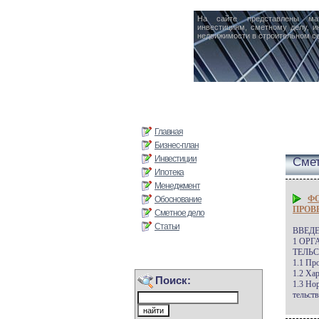
На сайте представлены ма
инвестициям, сметному делу, и
недвижимости в строительном се
Главная
Бизнес-план
Инвестиции
Смет
Ипотека
Менеджмент
Ф
Обоснование
ПРОВ
Сметное дело
Статьи
ВВЕДЕНИЕ...
1 ОРГ
ТЕЛ
1.1 Проц
1.2 Х
Поиск:
1.3 Но
тел