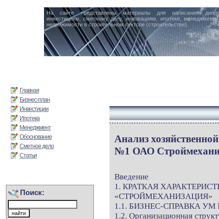
На сайте представлены материалы для написания дипл
инвестициям, сметному делу, инновациям, ипотеке, менеджменту 
недвижимости в строительном секторе (строительстве).
Главная
Бизнес-план
Инвестиции
Ипотека
Менеджмент
Анализ хозяйственной
Обоснование
Сметное дело
№1 ОАО Строймехани
Статьи
Введение
1. КРАТКАЯ ХАРАКТЕРИС
Поиск:
«СТРОЙМЕХАНИЗАЦИЯ»
1.1. БИЗНЕС-СПРАВКА УМ 
1.2. Организационная стру