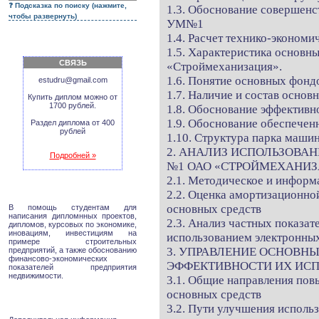
Подсказка по поиску (нажмите,
1.3. Обоснование совершенс
чтобы развернуть)
УМ№1
1.4. Расчет технико-экономи
1.5. Характеристика основ
СВЯЗЬ
«Строймеханизация».
1.6. Понятие основных фонд
estudru@gmail.com
1.7. Наличие и состав основ
Купить диплом можно от
1700 рублей.
1.8. Обоснование эффективн
1.9. Обоснование обеспечен
Раздел диплома от 400
рублей
1.10. Структура парка маш
2. АНАЛИЗ ИСПОЛЬЗОВА
Подробней »
№1 ОАО «СТРОЙМЕХАНИ
2.1. Методическое и информ
2.2. Оценка амортизационной
основных средств
В помощь студентам для
написания дипломнных проектов,
2.3. Анализ частных показат
дипломов, курсовых по экономике,
иновациям, инвестициям на
использованием электронных
примере строительных
3. УПРАВЛЕНИЕ ОСНОВН
предприятий, а также обоснованию
финансово-экономических
ЭФФЕКТИВНОСТИ ИХ ИС
показателей предприятия
недвижимости.
3.1. Общие направления по
основных средств
3.2. Пути улучшения исполь