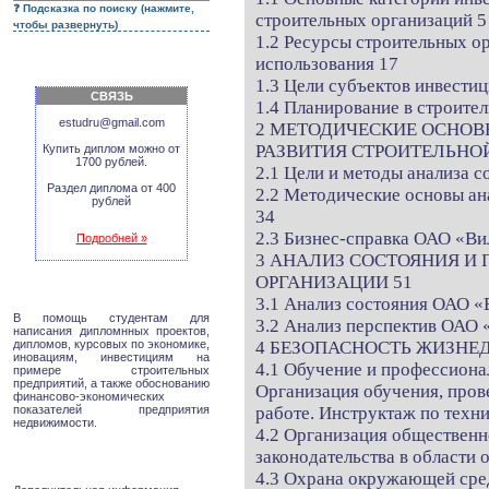
Подсказка по поиску (нажмите,
строительных организаций 5
чтобы развернуть)
1.2 Ресурсы строительных о
использования 17
1.3 Цели субъектов инвести
СВЯЗЬ
1.4 Планирование в строите
estudru@gmail.com
2 МЕТОДИЧЕСКИЕ ОСНОВ
РАЗВИТИЯ СТРОИТЕЛЬНО
Купить диплом можно от
1700 рублей.
2.1 Цели и методы анализа с
Раздел диплома от 400
2.2 Методические основы ан
рублей
34
2.3 Бизнес-справка ОАО «В
Подробней »
3 АНАЛИЗ СОСТОЯНИЯ И 
ОРГАНИЗАЦИИ 51
3.1 Анализ состояния ОАО 
В помощь студентам для
3.2 Анализ перспектив ОАО 
написания дипломнных проектов,
дипломов, курсовых по экономике,
4 БЕЗОПАСНОСТЬ ЖИЗНЕ
иновациям, инвестициям на
4.1 Обучение и профессионал
примере строительных
предприятий, а также обоснованию
Организация обучения, пров
финансово-экономических
показателей предприятия
работе. Инструктаж по техн
недвижимости.
4.2 Организация общественн
законодательства в области
4.3 Охрана окружающей сре