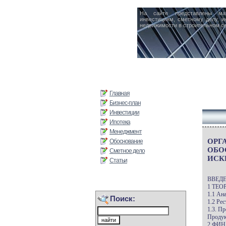
На сайте представлены ма
инвестициям, сметному делу, и
недвижимости в строительном се
Главная
Бизнес-план
Инвестиции
Ипотека
Менеджмент
ОРГ
Обоснование
ОБО
Сметное дело
ИСК
Статьи
ВВЕДЕ
1 ТЕ
1.1 Ан
Поиск:
1.2 Ре
1.3. П
Продук
2 ФИН