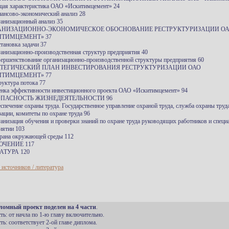
щая характеристика ОАО «Искитимцемент» 24
нансово-экономический анализ 28
ганизационный анализ 35
ГАНИЗАЦИОННО-ЭКОНОМИЧЕСКОЕ ОБОСНОВАНИЕ РЕСТРУКТУРИЗАЦИИ О
ИТИМЦЕМЕНТ» 37
становка задачи 37
ганизационно-производственная структур предприятия 40
вершенствование организационно-производственной структуры предприятия 60
РАТЕГИЧЕСКИЙ ПЛАН ИНВЕСТИРОВАНИЯ РЕСТРУКТУРИЗАЦИИ ОАО
ИТИМЦЕМЕНТ» 77
руктура потока 77
енка эффективности инвестиционного проекта ОАО «Искитимцемент» 94
ОПАСНОСТЬ ЖИЗНЕДЕЯТЕЛЬНОСТИ 96
еспечение охраны труда. Государственное управление охраной труда, служба охраны труд
зации, комитеты по охране труда 96
ганизация обучения и проверки знаний по охране труда руководящих работников и специ
иятии 103
храна окружающей среды 112
ЮЧЕНИЕ 117
АТУРА 120
 источников / литература
ломный проект поделен на 4 части
.
сть: от начла по 1-ю главу включительно.
сть: соответствует 2-ой главе диплома.