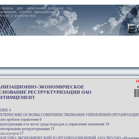
териалы для написания дипломов по
нновациям, ипотеке, менеджменту и т.п. по
кторе (строительстве).
О
АНИЗАЦИОННО-ЭКОНОМИЧЕСКОЕ
к
СНОВАНИЕ РЕСТРУКТУРИЗАЦИИ ОАО
ИТИМЦЕМЕНТ
НИЕ 4
ОРЕТИЧЕСКИЕ ОСНОВЫ СОВЕРШЕНСТВОВАНИЯ УПРАВЛЕНИЯ ОРГАНИЗАЦИЕ
ализ проблем управления 6
структуризация и ее место среди подходов к управлению изменения 10
роектирование реструктуризации 13
ты и услуги 17
АНСОВО-ЭКОНОМИЧЕСКИЙ И ОРГАНИЗАЦИОННЫЙ АНАЛИЗ ОАО «Искитимце