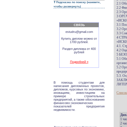
Подсказка по поиску (нажмите,
2.1 Об
чтобы развернуть)
2.2 Фи
2.3 Ор
3 ОР
«ИСК
3.1 По
СВЯЗЬ
3.2 Ор
estudru@gmail.com
3.3 Со
4 СТ
Купить диплом можно от
«ИСК
1700 рублей.
4.1. Ст
Раздел диплома от 400
4.2 Оц
рублей
5 БЕЗ
5.1 Об
Подробней »
органи
5.2 Ор
предпр
5.3. О
ЗАКЛ
В помощь студентам для
ЛИТЕР
написания дипломнных проектов,
дипломов, курсовых по экономике,
Список
иновациям, инвестициям на
примере строительных
предприятий, а также обоснованию
финансово-экономических
показателей предприятия
недвижимости.
Дип
1 ча
2 ча