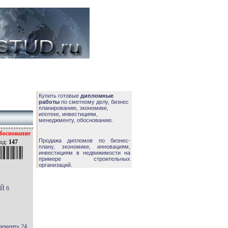
Купить готовые
дипломные
работы
по сметному делу, бизнес
планированию, экономике,
ипотеке, инвестициям,
менеджменту, обоснованию.
боснование
Продажа дипломов по бизнес-
од:
147
плану, экономике, инновациям,
инвестициям в недвижимости на
примере строительных
организаций.
Й 6
мент» 24