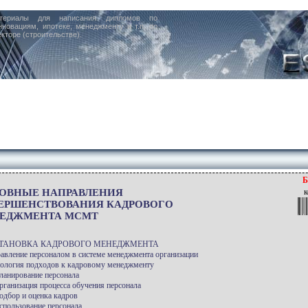
териалы для написания дипломов по
нновациям, ипотеке, менеджменту и т.п. по
кторе (строительстве).
Б
ОВНЫЕ НАПРАВЛЕНИЯ
к
ЕРШЕНСТВОВАНИЯ КАДРОВОГО
ЕДЖМЕНТА МСМТ
СТАНОВКА КАДРОВОГО МЕНЕДЖМЕНТА
равление персоналом в системе менеджмента организации
пология подходов к кадровому менеджменту
Планирование персонала
Организация процесса обучения персонала
Подбор и оценка кадров
Использование персонала