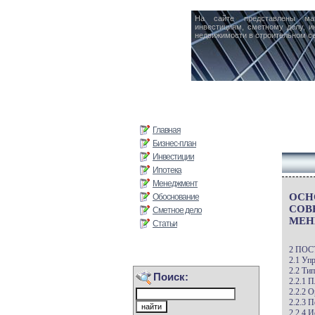
На сайте представлены ма
инвестициям, сметному делу, и
недвижимости в строительном се
Главная
Бизнес-план
Инвестиции
Ипотека
Менеджмент
ОСН
Обоснование
СОВ
Сметное дело
МЕН
Статьи
2 ПО
2.1 Уп
2.2 Ти
Поиск:
2.2.1 
2.2.2 
2.2.3 
2.2.4 