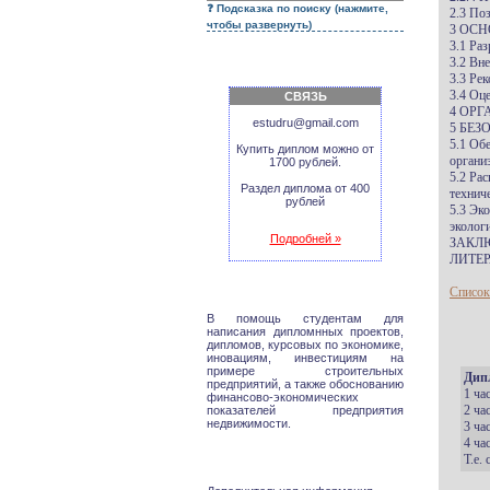
Подсказка по поиску (нажмите,
2.3 По
чтобы развернуть)
3 ОС
3.1 Ра
3.2 Вн
3.3 Ре
3.4 Оц
СВЯЗЬ
4 ОР
estudru@gmail.com
5 БЕ
5.1 Об
Купить диплом можно от
органи
1700 рублей.
5.2 Ра
Раздел диплома от 400
технич
рублей
5.3 Эк
эколог
Подробней »
ЗАКЛ
ЛИТЕР
Список
В помощь студентам для
написания дипломнных проектов,
дипломов, курсовых по экономике,
иновациям, инвестициям на
примере строительных
Дип
предприятий, а также обоснованию
1 ча
финансово-экономических
2 ча
показателей предприятия
недвижимости.
3 ча
4 ча
Т.е.