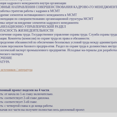
зиция кадрового менеджмента внутри организации
НОВНЫЕ НАПРАВЛЕНИЯ СОВЕРШЕНСТВОВАНИЯ КАДРОВО-ГО МЕНЕДЖМЕН
зработка стратегии работы с кадрами в МСМТ
едрение элементов мотивационного менеджмента в МСМТ
комендации по совершенствованию организационной структуры МСМТ
енка затрат на внедрение элементов кадрового менеджмента
ГАНИЗАЦИОННО-УПРАВЛЕНЧЕСКИЙ РАЗДЕЛ
ЗОПАСНОСТЬ ЖИЗНЕДЕЯТЕЛЬНОСТИ
еспечение охраны труда. Государственное управление охраны труда. Служба охраны труда
зации. Комитеты (комиссии) по охране труда их права и обязанности.
спределение обязанностей по обеспечению безопасных условий труда между администрат
еским персоналом базового предпри-ятия. Раздел по охране труда в должностных инстру
ологический паспорт промышленного предприятия. Исходные ма-териалы для разработк
ического паспорта
ЮЧЕНИЕ
АТУРА
 источников / литература
ломный проект поделен на 4 части
.
сть: от начла по 1-ю главу включительно.
сть: соответствует 2-ой главе диплома.
сть: соответствует 3-ей главе.
сть: с четвертой главы и до конца работы.
 скачав все части вы получите полностью весь дипломный проект.