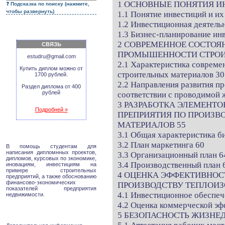
1 ОСНОВНЫЕ ПОНЯТИЯ И
Подсказка по поиску (нажмите,
чтобы развернуть)
1.1 Понятие инвестиций и их
1.2 Инвестиционная деятель
1.3 Бизнес-планирование ин
2 СОВРЕМЕННОЕ СОСТОЯ
СВЯЗЬ
ПРОМЫШЕННОСТИ СТРОИ
estudru@gmail.com
2.1 Характеристика соврем
Купить диплом можно от
строительных материалов 30
1700 рублей.
2.2 Направления развития п
Раздел диплома от 400
рублей
соответствии с проводимой
3 РАЗРАБОТКА ЭЛЕМЕНТ
Подробней »
ПРЕПРИЯТИЯ ПО ПРОИЗ
МАТЕРИАЛОВ 55
3.1 Общая характеристика би
3.2 План маркетинга 60
В помощь студентам для
написания дипломнных проектов,
3.3 Организационный план 6
дипломов, курсовых по экономике,
3.4 Производственный план 
иновациям, инвестициям на
примере строительных
4 ОЦЕНКА ЭФФЕКТИВНОС
предприятий, а также обоснованию
финансово-экономических
ПРОИЗВОДСТВУ ТЕПЛОИ
показателей предприятия
4.1 Инвестиционное обеспеч
недвижимости.
4.2 Оценка коммерческой эф
5 БЕЗОПАСНОСТЬ ЖИЗНЕ