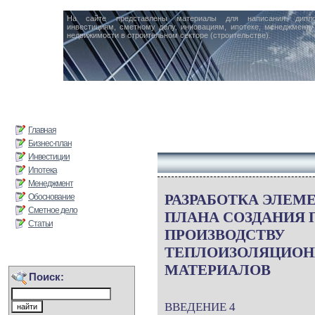
На сайте представлены материалы для написания дипл
инвестициям, сметному делу, инновациям, ипотеке, менеджменту 
недвижимости в строительном секторе (строительстве).
Главная
Бизнес-план
Инвестиции
Ипотека
Менеджмент
РАЗРАБОТКА ЭЛЕМЕ
Обоснование
Сметное дело
ПЛАНА СОЗДАНИЯ 
Статьи
ПРОИЗВОДСТВУ
ТЕПЛОИЗОЛЯЦИО
МАТЕРИАЛОВ
Поиск:
ВВЕДЕНИЕ 4