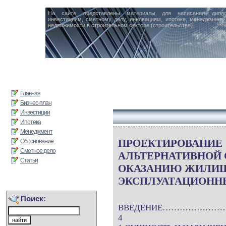
На сайте представлены материалы для написания дипл
инвестициям, сметному делу, инновациям, ипотеке, менеджменту 
недвижимости в строительном секторе (строительстве).
Главная
Бизнес-план
Инвестиции
Ипотека
Менеджмент
ПРОЕКТИРОВАНИЕ
Обоснование
Сметное дело
АЛЬТЕРНАТИВНОЙ
Статьи
ОКАЗАНИЮ ЖИЛИ
ЭКСПЛУАТАЦИОНН
Поиск:
ВВЕДЕНИЕ……………
4