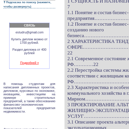
1 СУЩНОСТЬ И НАЗНА
Подсказка по поиску (нажмите,
7
чтобы развернуть)
1.1 Понятие и состав бизнес
предприятия…………………
1.2 Понятие и состав бизнес
СВЯЗЬ
созданию нового
estudru@gmail.com
бизнеса……………………
Купить диплом можно от
2 ХАРАКТЕРИСТИКА ТЕ
1700 рублей.
СФЕРЕ……………………
Раздел диплома от 400
22
рублей
2.1 Современное состояние
Подробней »
РФ…………22
2.2 Перестройка системы жи
соответствии с жилищным к
РФ……………………………
В помощь студентам для
2.3 Характеристика и особе
написания дипломнных проектов,
дипломов, курсовых по экономике,
коммунального хозяйства в г
иновациям, инвестициям на
примере строительных
Мирном………………………
предприятий, а также обоснованию
3 ПРОЕКТИРОВАНИЕ АЛЬ
финансово-экономических
показателей предприятия
ЖИЛИЩНО-ЭКСПЛУАТАЦ
недвижимости.
УСЛУГ…………………………
3.1 Описание проекта альте
эксплуатационных