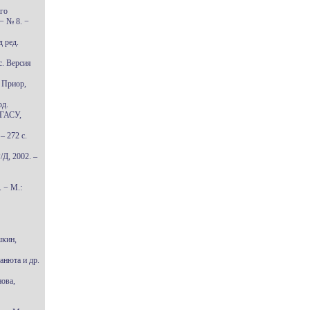
го
− № 8. −
д ред.
с. Версия
: Приор,
од.
НГАСУ,
– 272 с.
/Д, 2002. –
. − М.:
шкин,
анюта и др.
ова,