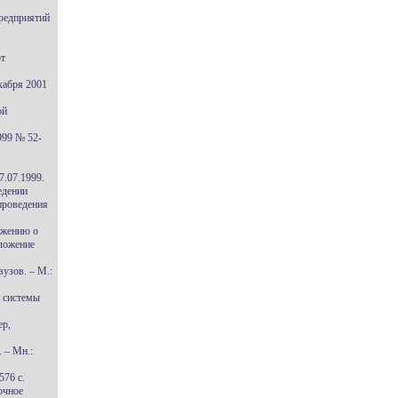
редприятий
от
кабря 2001
ой
999 № 52-
7.07.1999.
едении
 проведения
ожению о
иложение
вузов. – М.:
й системы
ер,
. – Мн.:
576 с.
очное