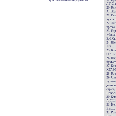
Дополнительная информация.
Л.Г.Си
20. Бу
А.Г.Ку
21. Ва
вузов п
22. Ля
пресса,
23. Ен
«Финан
Е.Ф.Сыс
24. Ше
172 с.
25. Ко
О.А.Ре
26. Ше
бухгал
27. Бо
ХГАЭП,
28. Боч
29. Оц
курсов
деятель
стр-ва,
Новоси
30. Бак
А.Д.Шер
31. Не
Высш. ш
32. Ро