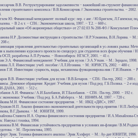
миссарчик В.В. Реструктурирование задолженности − важнейший ин-струмент финансово
вления строительного комплекса / В.В.Комиссарчик // Экономика строительства. − 2002. 
.
игхем Ю. Финансовый менеджмент: полный курс: пер. с анг. / Ю.Бригхем, Л.Гапенски; по
алева. − В 2-х т. − СПб.: Экономическая школа, 1997. − Т.2. − 669 с.
деральный закон «Об акционерных обществах» от 27.02.03 № 208-ФЗ // Консультант Плю
манова Н.Р. Должностные инструкции в строительстве / Н.Р.Усманова, В.Н.Лорина. − М.
 208 с.
ганизация управления деятельностью строительных организаций в ус-ловиях рынка: Мет
ия к выполнению курсового проекта по спецкурсу для студентов всех форм обучения / 
а ОСП; разработка А.П.Ручьева. − Новосибирск: НГАСУ, 2001. − 41 с.
кин Э.А. Финансовый менеджмент: Учебник для вузов / Э.А.Уткин. − М.: Зерцало, 1998. 
онина Л.Л. Инвестиции: учеб. пособие / Л.Л.Игонина. − М.: ЮРИСТЪ, 2002. − 480 с.
анов Г.И. Инвестиции: сущность, виды, механизмы функционирова-ния / Г.И.Иванов. − Р
аров В.В. Инвестиции: учебник для вузов / В.В.Бочаров. − СПб.: Пи-тер, 2002. − 288 с.
ансы. Денежное обращение. Кредит: Учебник для вузов / Под ред. Г.Б.Поляка. − 2-е изд
ДАНА, 2001. − 512 с.
обанов А.И. Финансы / А.И.Балобанов, И.Т.Балобанов. − СПб.: Пи-тер, 2000. − 192 с.
рс экономики: Учебник / Под ред. Б.А.Райзберга. − М.: ИНФРА-М, 1997. − 720 с.
ейкина М.Н. Финансовое состояние предприятия. − М.: ИКЦ «ДИС», 1997.
бушкин Н.П. Анализ финансово-экономической деятельности пред-приятия / Н.П.Любу
якова, В.Г.Дъякова. − М.: ЮНИТИ, 1999.
хайлова-Станюта И.А. Оценка финансового состояния предприятия / И.А.Михайлова-Ст
: Навука i тэхнiка, 1994.
дионова В.М. Финансовая устойчивость предприятия в условиях ин-фляции / В.М.Родион
дотова. − М.: Перспектива, 1995.
лферт Эрик. Техника финансового анализа / Эрик Хэлферт. − М.: Ау-дит ЮНИТИ, 1996.