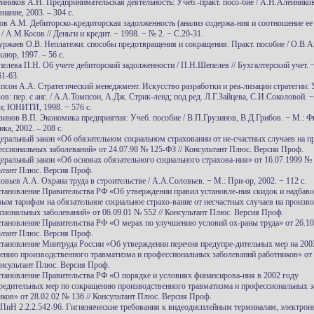
ейников А.Н. Предпринимательская деятельность: Учеб.-практ. посо-бие / А.Н.Алейников
нание, 2003. – 304 с.
сов А.М. Дебиторско-кредиторская задолженность (анализ содержа-ния и соотношение ее
 / А.М.Косов // Деньги и кредит. − 1998. − № 2. − С.20-31.
уржаев О.В. Неплатежи: способы предотвращения и сокращения: Практ. пособие / О.В.А
аюр, 1997. – 56 с.
пелева П.Н. Об учете дебиторской задолженности / П.Н.Шепелев // Бухгалтерский учет. 
61-63.
мпсон А.А. Стратегический менеджмент. Искусство разработки и реа-лизации стратегии:
ов: пер. с анг. / А.А.Томпсон, А.Дж. Стрик-ленд; под ред. Л.Г.Зайцева, С.И.Соколовой. 
и; ЮНИТИ, 1998. − 576 с.
узинов В.П. Экономика предприятия: Учеб. пособие / В.П.Грузинов, В.Д.Грибов. − М.: Ф
ика, 2002. – 208 с.
деральный закон «Об обязательном социальном страховании от не-счастных случаев на п
ессиональных заболеваний» от 24.07.98 № 125-ФЗ // Консультант Плюс. Версия Проф.
деральный закон «Об основах обязательного социального страхова-ния» от 16.07.1999 № 
ьтант Плюс. Версия Проф.
овьев А.А. Охрана труда в строительстве / А.А.Соловьев. − М.: При-ор, 2002. − 112 с.
становление Правительства РФ «Об утверждении правил установле-ния скидок и надбаво
вым тарифам на обязательное социальное страхо-вание от несчастных случаев на произво
сиональных заболеваний» от 06.09.01 № 552 // Консультант Плюс. Версия Проф.
становление Правительства РФ «О мерах по улучшению условий ох-раны труда» от 26.10.
ьтант Плюс. Версия Проф.
становление Минтруда России «Об утверждении перечня предупре-дительных мер на 200
ению производственного травматизма и профессиональных заболеваний работников» от
Консультант Плюс. Версия Проф.
становление Правительства РФ «О порядке и условиях финансирова-ния в 2002 году
редительных мер по сокращению производственного травматизма и профессиональных з
иков» от 28.02.02 № 136 // Консультант Плюс. Версия Проф.
нПиН 2.2.2.542-96. Гигиенические требования к видеодисплейным терминалам, электрон