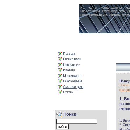
На сайте представлены ма
инвестициям, сметному делу, и
недвижимости в строительном се
Главная
Бизнес-план
Инвестиции
Ипотека
Менеджмент
Назад 
Обоснование
Повыше
Сметное дело
(на пр
Статьи
1. В
разви
стро
Поиск:
1. Вилк
2. Сит
http://