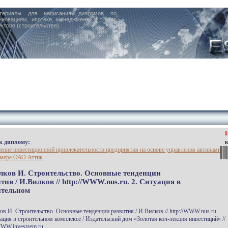
териалы для написания дипломов по
нновациям, ипотеке, менеджменту и т.п. по
кторе (строительстве).
к диплому:
к
ние инвестиционной привлекательности предприятия на основе управления активами
имере ОАО Аттик
илков И. Строительство. Основные тенденции
тия / И.Вилков // http://WWW.nus.ru. 2. Ситуация в
ительном
ов И. Строительство. Основные тенденции развития / И.Вилков // http://WWW.nus.ru.
уация в строительном комплексе / Издательский дом «Золотая кол-лекция инвестиций» //
WWW.investzem.ru.