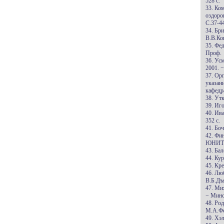
528 с.
33. Ко
оздоро
С.37-44
34. Бр
В.В.Ков
35. Фе
Проф.
36. Ус
2001. −
37. Ор
указан
кафедр
38. Ут
39. Иг
40. Ив
352 с.
41. Боч
42. Фин
ЮНИТИ-
43. Бал
44. Ку
45. Кр
46. Лю
В.Б.Дъ
47. Ми
− Минск
48. Ро
М.А.Фе
49. Хэ