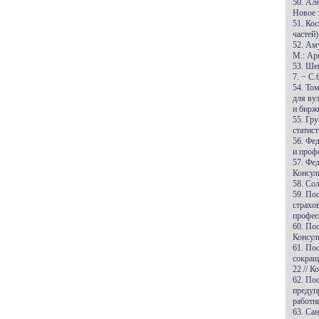
50. Ал
Новое з
51. Ко
частей)
52. Ам
М.: Арк
53. Ше
7. − С.
54. То
для вуз
и бирж
55. Гр
статист
56. Фе
и проф
57. Фе
Консул
58. Сол
59. По
страхо
профес
60. По
Консул
61. По
сокращ
22 // 
62. По
предуп
работн
63. Са