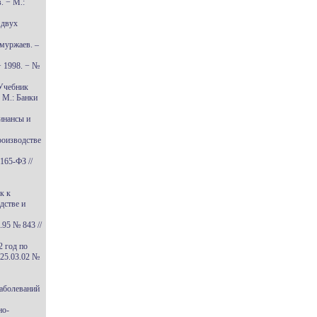
. − М.:
 двух
муржаев. –
− 1998. − №
 Учебник
− М.: Банки
инансы и
роизводстве
165-ФЗ //
к к
дстве и
95 № 843 //
2 год по
 25.03.02 №
аболеваний
но-