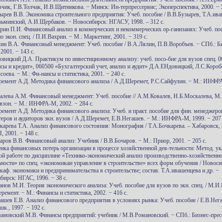
вчик, Г.В.Толчак, И.В.Щитникова. − Минск: Ин-терпрессервис; Экоперспектива, 2000. − 
зырев В.В. Экономика строительного предприятия: Учеб. пособие / В.В.Бузырев, Т.А.ива
зьминский, А.И.Щербаков. − Новосибирск: НГАСУ, 1998. – 312 с.
хрин П.И. Финансовый анализ в коммерческих и некоммерческих ор-ганизаиях: Учеб. по
о экон. спец. / П.И.Вахрин. − М.: Маркетинг, 2001. − 319 с.
лин В.А. Финансовый менеджмент: Учеб. пособие / В.А.Лялин, П.В.Воробъев. − СПб.: Б
 2001. − 143 с.
довицкий Д.А. Практикум по инвестиционному анализу: учеб. посо-бие для вузов спец. 
сы и кредит», 060500 «Бухгалтерский учет, анализ и аудит» Д.А.ЕНдовицкий, Л.С.Короб
оева. − М.: Фи-нансы и статистика, 2001. − 240 с.
ремент А.Д. Методика финансового анализа / А.Д.Шеремет, Р.С.Сайфулин. − М.: ИНФР
валева А.М. Финансовый менеджмент: Учеб. пособие // А.М.Ковалев, Н.Б.Москалева, М.
взон. − М.: ИНФРА-М, 2002. − 284 с.
ремент А.Д. Методика финансового анализа: Учеб. и практ. пособие для фин. менеджеро
теров и аудиторов экн. вузов / А.Д.Шеремет, Е.В.Негашев. − М.: ИНФРА-М, 1999. − 207 
чкарева Т.А. Анализ финансового состояния: Монография / Т.А.Бочкарева. – Хабаровск
 2001. − 148 с.
аров В.В. Финансовый анализ: Учебник / В.В.Бочаров. − М.: Приор, 2001. − 205 с.
енка финансовых потерь организации в процессе хозяйственной дея-тельности: Метод. ук
ой работе по дисциплине «Технико-экономический анализ производственно-хозяйственн
ности» по спец. «экономикаи управление в строительстве» всех форм обучения / Новосиб
 каф. экономики и предпринимательства в строительстве; состав. Т.А.ивашенцева и др. −
бирск: НГАС, 1996. − 38 с.
анов М.И. Теория экономического анализа: Учеб. пособие для вузов по экн. спец. / М.И.
емент. − М.: Финансы и статистика, 2002. − 416 с.
гашев Е.В. Анализ финансового предприятия в условиях рынка: Учеб. пособие / Е.В.Нег
к., 1997. − 192 с.
мановский М.В. Финансы предприятий: учебник / М.В.Романовский. − СПб.: Бизнес-пресс