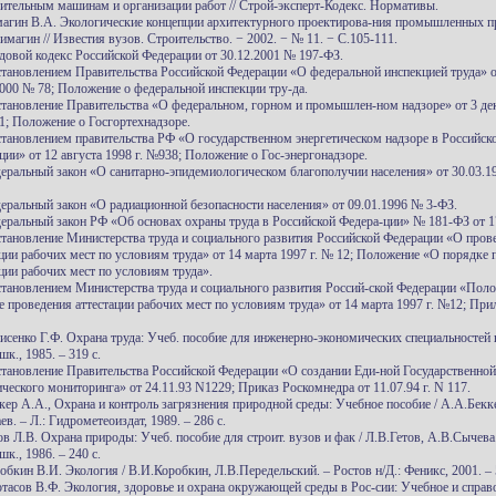
ительным машинам и организации работ // Строй-эксперт-Кодекс. Нормативы.
магин В.А. Экологические концепции архитектурного проектирова-ния промышленных п
имагин // Известия вузов. Строительство. − 2002. − № 11. − С.105-111.
удовой кодекс Российской Федерации от 30.12.2001 № 197-ФЗ.
становлением Правительства Российской Федерации «О федеральной инспекцией труда» 
2000 № 78; Положение о федеральной инспекции тру-да.
становление Правительства «О федеральном, горном и промышлен-ном надзоре» от 3 де
41; Положение о Госгортехнадзоре.
становлением правительства РФ «О государственном энергетическом надзоре в Российск
ции» от 12 августа 1998 г. №938; Положение о Гос-энергонадзоре.
деральный закон «О санитарно-эпидемиологическом благополучии населения» от 30.03.1
деральный закон «О радиационной безопасности населения» от 09.01.1996 № 3-ФЗ.
деральный закон РФ «Об основах охраны труда в Российской Федера-ции» № 181-ФЗ от 1
становление Министерства труда и социального развития Российской Федерации «О пров
ации рабочих мест по условиям труда» от 14 марта 1997 г. № 12; Положение «О порядке
ации рабочих мест по условиям труда».
становлением Министерства труда и социального развития Россий-ской Федерации «Пол
е проведения аттестации рабочих мест по условиям труда» от 14 марта 1997 г. №12; Пр
нисенко Г.Ф. Охрана труда: Учеб. пособие для инженерно-экономических специальностей 
к., 1985. – 319 с.
становление Правительства Российской Федерации «О создании Еди-ной Государственно
ического мониторинга» от 24.11.93 N1229; Приказ Роскомнедра от 11.07.94 г. N 117.
ккер А.А., Охрана и контроль загрязнения природной среды: Учебное пособие / А.А.Бекк
ев. – Л.: Гидрометеоиздат, 1989. – 286 с.
ов Л.В. Охрана природы: Учеб. пособие для строит. вузов и фак / Л.В.Гетов, А.В.Сычева
к., 1986. – 240 с.
обкин В.И. Экология / В.И.Коробкин, Л.В.Передельский. – Ростов н/Д.: Феникс, 2001. – 
отасов В.Ф. Экология, здоровье и охрана окружающей среды в Рос-сии: Учебное и справ