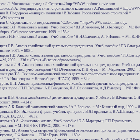
еева Л. Московская правда / Л.Сергеева // http://WWW. podmosk-ovie.com.
ошинский А. Тенденции развития строительного комплекса / А.Рикошинский // http://WWW.
елин В. Поддержка жилищной политики / В.Забелин. Российский со-юз строителей //
/WWW.omorrss.ru.
тов С. Строительство и недвижимость / С.Золотов // http://WWW. nestor.minsk.by.
еменко В.Г. Финансовый анализ: Учеб. пособие / В.Г.Артеменко, М.В.Белендир. − М.: Де
бирск: Сибирское соглашение, 1999. − 153 с.
езнева Н.Н. Финансовый анализ: Учеб. пособие / Н.Н.Селезнева, А.Ф.Ионова. − М.: ЮН
.
ицкая Г.В. Анализ хозяйственной деятельности предприятия: Учеб. пособие / Г.В.Савицка
нание, 2001. − 686 с.
вицкая Г.В. Анализ хозяйственной деятельности предприятия: Учеб. пособие / Г.В.Савицк
М, 2002. − 336 с. (Серия «Высшее образо-вание»).
чевицына Л.Н. Анализ финансово-хозяйственной деятельности пред-приятия: Учебник дл
ей и сред. спец. учеб. заведений / Л.Н.Чечевицына, И.Н.Чуев. − М.: Маркетинг, 2002. – 
ашенцева Т.А. Технико-экономический анализ деятельности строи-тельного предприятия:
е / Т.А.Ивашенцева. − Новосибирск: НГАСУ, 1999. − 84 с.
бурчак П.П. Анализ и диагностика финансово-хозяйственной деятель-ности предприятия:
е для вузов / П.П.Табурчак, А.Е.Викуленко, Л.А.Овчинникова, А.Д.Выварец. − Р/Д.: Фен
.
валев В.В. Анализ хозяйственной деятельности предприятия: Учебник / В.В.Ковалев, О.Н
спект, 2000. – 424 с.
рисов А.Б. Большой экономический словарь / А.Б.Борисов. − М.: Книжный мир, 1999. – 8
рфинкель В.Я. Экономика фирмы: учебник для вузов / В.Я.Горфинкель, В.А.Швандар. − 
ДАНА, 2003. − 461 с.
ркарьян Э.А. Финансовый анализ: Учеб. пособие / Э.А.Маркарьян, Г.П.Герасименко,
ркарьян. − М.: ИД ФБК-ПРЕСС, 2002. − 217 с.
куленко Т.Г. Анализ бухгалтерской (финансовой) отчетности для при-нятия управленчес
акуленко, Л.Ф.Фомина. − СПб.: Герда, 1999. − 160 с.
молович Л.Л. Анализ хозяйственной деятельности предприятия: Учеб. пособие / Л.Л.Ерм