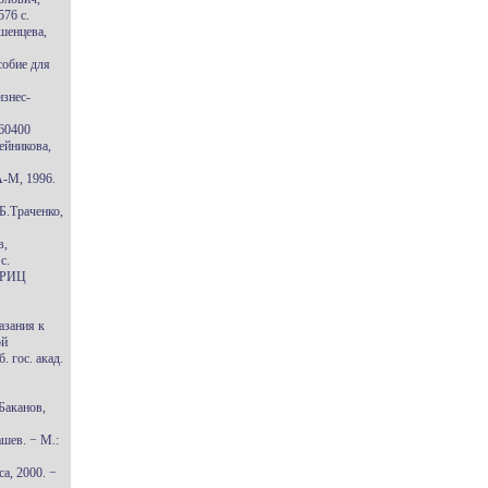
576 с.
шенцева,
собие для
изнес-
060400
ейникова,
А-М, 1996.
Б.Траченко,
в,
с.
, РИЦ
азания к
ой
. гос. акад.
Баканов,
ашев. − М.:
а, 2000. −