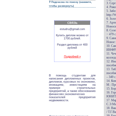
Подсказка по поиску (нажмите,
3. Серг
чтобы развернуть)
4. Рик
5. Заб
http:/
6. Золо
7. Арт
СВЯЗЬ
Новоси
estudru@gmail.com
8. Сел
− 479 с
Купить диплом можно от
9. Сав
1700 рублей.
Новое з
Раздел диплома от 400
10. Са
рублей
ИНФРА-
11. Че
Подробней »
колледж
12. Ив
пособи
13. Та
пособи
В помощь студентам для
– 349 с
написания дипломнных проектов,
14. Ко
дипломов, курсовых по экономике,
М.: Про
иновациям, инвестициям на
примере строительных
15. Бо
предприятий, а также обоснованию
16. Го
финансово-экономических
ЮНИТИ-
показателей предприятия
17. Ма
недвижимости.
С.Э.Ма
18. Ва
/ Т.Г.В
19. Ер