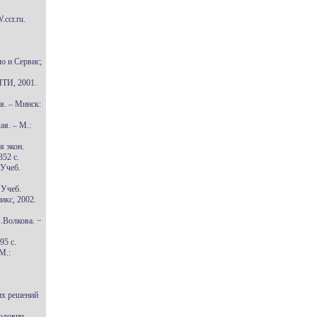
ccr.ru.
ло и Сервис;
ИТИ, 2001.
я. – Минск:
ая. – М.:
я экон.
352 с.
 Учеб.
 Учеб.
икс, 2002.
.Волкова. −
95 с.
М.:
ких решений
олович,