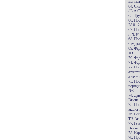
вычисл
64. Си
/ В.А.С
65. Тр
66. По
28.01.
67. По
г. № 8
68. По
Федера
69. Фе
ФЗ.
70. Фе
71. Фе
72. По
аттест
аттест
73. По
порядк
№8.
74. Де
Высш. ш
75. По
эколог
76. Бе
Т.Б.Ага
77. Гет
Высш. ш
78. Кор
79. Пр