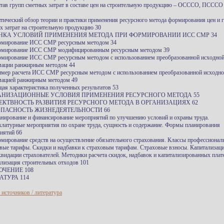
став групп сметных затрат в составе цен на строительную продукцию – ОСССО, ПСС
итический обзор теории и практики применения ресурсного метода формирования цен и 
х затрат на строительную продукцию 30
ЕНКА УСЛОВИЙ ПРИМЕНЕНИЯ МЕТОДА ПРИ ФОРМИРОВАНИИ ИСС СМР 34
рмирование ИСС СМР ресурсным методом 34
рмирование ИСС СМР модифицированным ресурсным методом 39
рмирование ИСС СМР ресурсным методом с использованием преобразованной исходно
ации ранжирным методом 44
имер расчета ИСС СМР ресурсным методом с использованием преобразованной исходн
ацией ранжирным методом 49
щая характеристика полученных результатов 53
ГАНИЗАЦИОННЫЕ УСЛОВИЯ ПРИМЕНЕНИЯ РЕСУРСНОГО МЕТОДА 55
ЕКТВНОСТЬ РАЗВИТИЯ РЕСУРСНОГО МЕТОДА В ОРГАНИЗАЦИЯХ 62
ОПАСНОСТЬ ЖИЗНЕДЕЯТЕЛЬНОСТИ 66
анирование и финансирование мероприятий по улучшению условий и охраны труда.
латурные мероприятия по охране труда, сущность и содержание. Формы планирования
иятий 66
рмирование средств на осуществление обязательного страхования. Классы профессиональ
вые тарифы. Скидки и надбавки к страховым тарифам. Страховые взносы. Капитализац
квидации страхователей. Методики расчета скидок, надбавок и капитализированных плат
илизация строительных отходов 101
ЮЧЕНИЕ 108
АТУРА 114
 источников / литература