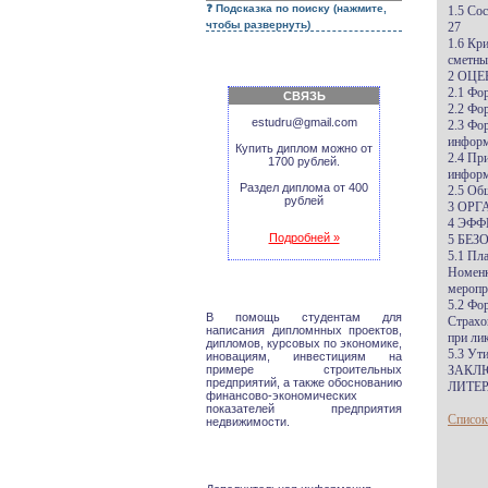
Подсказка по поиску (нажмите,
1.5 Со
чтобы развернуть)
27
1.6 Кр
сметны
2 ОЦ
2.1 Фо
СВЯЗЬ
2.2 Фо
estudru@gmail.com
2.3 Фо
информ
Купить диплом можно от
2.4 Пр
1700 рублей.
информ
Раздел диплома от 400
2.5 Об
рублей
3 ОР
4 ЭФФ
Подробней »
5 БЕЗ
5.1 Пл
Номенк
меропр
5.2 Фо
В помощь студентам для
Страхо
написания дипломнных проектов,
при ли
дипломов, курсовых по экономике,
5.3 Ут
иновациям, инвестициям на
примере строительных
ЗАКЛ
предприятий, а также обоснованию
ЛИТЕР
финансово-экономических
показателей предприятия
Список
недвижимости.