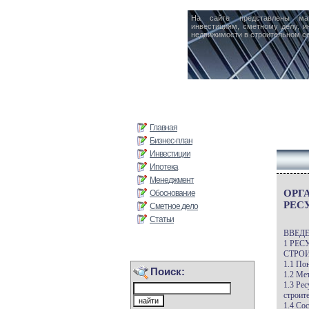
На сайте представлены ма
инвестициям, сметному делу, и
недвижимости в строительном се
Главная
Бизнес-план
Инвестиции
Ипотека
Менеджмент
ОРГ
Обоснование
РЕС
Сметное дело
Статьи
ВВЕДЕ
1 РЕ
СТРО
1.1 По
Поиск:
1.2 Ме
1.3 Ре
строит
1.4 Со