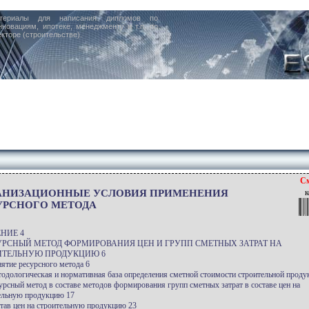
териалы для написания дипломов по
нновациям, ипотеке, менеджменту и т.п. по
кторе (строительстве).
См
АНИЗАЦИОННЫЕ УСЛОВИЯ ПРИМЕНЕНИЯ
к
УРСНОГО МЕТОДА
НИЕ 4
СУРСНЫЙ МЕТОД ФОРМИРОВАНИЯ ЦЕН И ГРУПП СМЕТНЫХ ЗАТРАТ НА
ИТЕЛЬНУЮ ПРОДУКЦИЮ 6
нятие ресурсного метода 6
тодологическая и нормативная база определения сметной стоимости строительной проду
сурсный метод в составе методов формирования групп сметных затрат в составе цен на
ельную продукцию 17
став цен на строительную продукцию 23