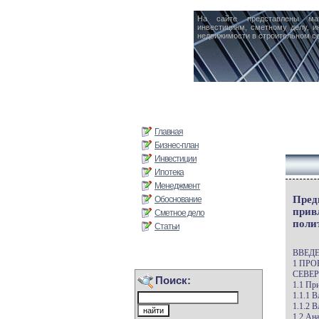
На сайте представлены ма
инвестициям, сметному делу, и
недвижимости в строительном се
Главная
Бизнес-план
Инвестиции
Ипотека
Менеджмент
Пред
Обоснование
прив
Сметное дело
поли
Статьи
ВВЕД
1 ПР
СЕВЕ
Поиск:
1.1 Пр
1.1.1 
1.1.2 
1.2 Ан