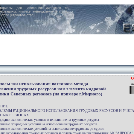
териалы для написания дипломов по
нновациям, ипотеке, менеджменту и т.п. по
кторе (строительстве).
О
посылки использования вахтового метода
к
лечения трудовых ресурсов как элемента кадровой
тики Северных регионов (на примере г.Мирного)
ЕНИЕ
ОБЛЕМЫ РАЦИОНАЛЬНОГО ИСПОЛЬЗОВАНИЯ ТРУДОВЫХ РЕСУРСОВ И УЧЕТА
РНЫХ РЕГИОНАХ
иродно-экономические условия и их влияние на трудовые ресурсы
Влияние природных условий на использование трудовых ресурсов
Влияние экономических условий на использование трудовых ре-сурсов
ализ использования трудовых ресурсов и оплаты труда на предпри-ятиях АК ”АЛРОСА”