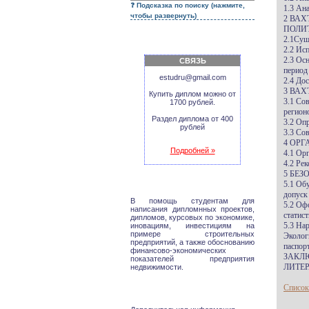
Подсказка по поиску (нажмите,
1.3 Ан
чтобы развернуть)
2 ВА
ПОЛИ
2.1Сущ
2.2 Ис
2.3 Ос
СВЯЗЬ
период 
estudru@gmail.com
2.4 До
3 ВА
Купить диплом можно от
3.1 Со
1700 рублей.
регионо
Раздел диплома от 400
3.2 Оп
рублей
3.3 Со
4 ОР
Подробней »
4.1 Ор
4.2 Ре
5 БЕ
5.1 Об
допуск
В помощь студентам для
5.2 Оф
написания дипломнных проектов,
статис
дипломов, курсовых по экономике,
5.3 На
иновациям, инвестициям на
примере строительных
Эколог
предприятий, а также обоснованию
паспорт
финансово-экономических
ЗАКЛ
показателей предприятия
ЛИТЕР
недвижимости.
Список