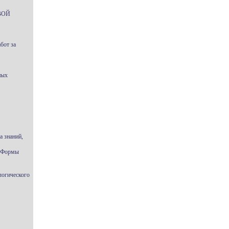
ВОЙ
бот за
ных
а знаний,
. Формы
логического