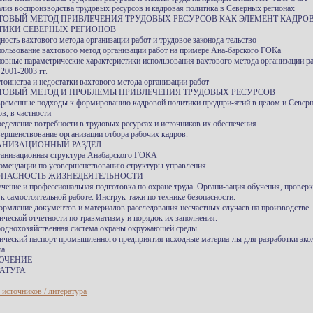
ализ воспроизводства трудовых ресурсов и кадровая политика в Северных регионах
ХТОВЫЙ МЕТОД ПРИВЛЕЧЕНИЯ ТРУДОВЫХ РЕСУРСОВ КАК ЭЛЕМЕНТ КАДРО
ТИКИ СЕВЕРНЫХ РЕГИОНОВ
ность вахтового метода организации работ и трудовое законода-тельство
пользование вахтового метод организации работ на примере Ана-барского ГОКа
новные параметрические характеристики использования вахтового метода организации ра
2001-2003 гг.
стоинства и недостатки вахтового метода организации работ
ХТОВЫЙ МЕТОД И ПРОБЛЕМЫ ПРИВЛЕЧЕНИЯ ТРУДОВЫХ РЕСУРСОВ
временные подходы к формированию кадровой политики предпри-ятий в целом и Север
в, в частности
ределение потребности в трудовых ресурсах и источников их обеспечения.
вершенствование организации отбора рабочих кадров.
ГАНИЗАЦИОННЫЙ РАЗДЕЛ
ганизационная структура Анабарского ГОКА
комендации по усовершенствованию структуры управления.
ЗОПАСНОСТЬ ЖИЗНЕДЕЯТЕЛЬНОСТИ
учение и профессиональная подготовка по охране труда. Органи-зация обучения, проверк
 к самостоятельной работе. Инструк-тажи по технике безопасности.
ормление документов и материалов расследования несчастных случаев на производстве
тической отчетности по травматизму и порядок их заполнения.
роднохозяйственная система охраны окружающей среды.
ический паспорт промышленного предприятия исходные материа-лы для разработки эко
а.
ЮЧЕНИЕ
АТУРА
 источников / литература