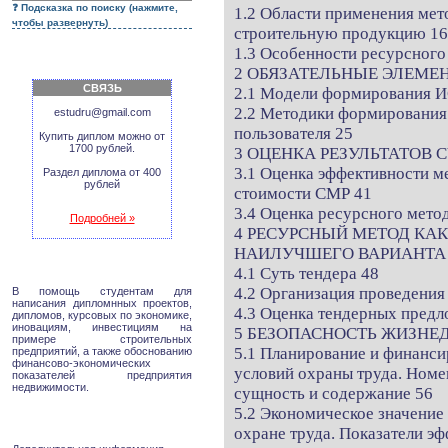
Подсказка по поиску (нажмите,
1.2 Области применения мет
чтобы развернуть)
строительную продукцию 16
1.3 Особенности ресурсного
2 ОБЯЗАТЕЛЬНЫЕ ЭЛЕМЕ
СВЯЗЬ
2.1 Модели формирования 
2.2 Методики формирования
estudru@gmail.com
пользователя 25
Купить диплом можно от
1700 рублей.
3 ОЦЕНКА РЕЗУЛЬТАТОВ 
3.1 Оценка эффективности м
Раздел диплома от 400
рублей
стоимости СМР 41
3.4 Оценка ресурсного метод
Подробней »
4 РЕСУРСНЫЙ МЕТОД КАК
НАИЛУЧШЕГО ВАРИАНТА 
4.1 Суть тендера 48
4.2 Организация проведения
В помощь студентам для
написания дипломнных проектов,
4.3 Оценка тендерных предл
дипломов, курсовых по экономике,
иновациям, инвестициям на
5 БЕЗОПАСНОСТЬ ЖИЗНЕ
примере строительных
5.1 Планирование и финанс
предприятий, а также обоснованию
финансово-экономических
условий охраны труда. Номе
показателей предприятия
недвижимости.
сущность и содержание 56
5.2 Экономическое значение
охране труда. Показатели э