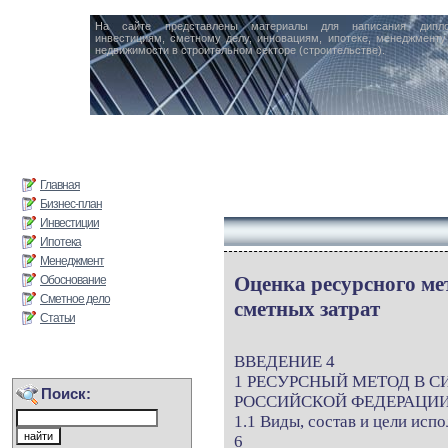
На сайте представлены материалы для написания дипл
инвестициям, сметному делу, инновациям, ипотеке, менеджменту 
недвижимости в строительном секторе (строительстве).
Главная
Бизнес-план
Инвестиции
Ипотека
Менеджмент
Оценка ресурсного м
Обоснование
Сметное дело
сметных затрат
Статьи
ВВЕДЕНИЕ 4
1 РЕСУРСНЫЙ МЕТОД В С
Поиск:
РОССИЙСКОЙ ФЕДЕРАЦИИ
1.1 Виды, состав и цели ис
6