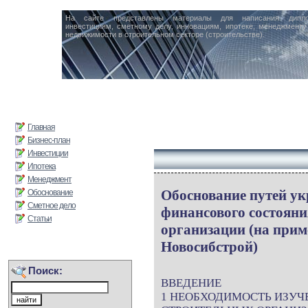
На сайте представлены материалы для написания дипл
инвестициям, сметному делу, инновациям, ипотеке, менеджменту 
недвижимости в строительном секторе (строительстве).
Главная
Бизнес-план
Инвестиции
Ипотека
Менеджмент
Обоснование путей у
Обоснование
Сметное дело
финансового состояни
Статьи
организации (на при
Новосибстрой)
Поиск:
ВВЕДЕНИЕ
1 НЕОБХОДИМОСТЬ ИЗУЧ