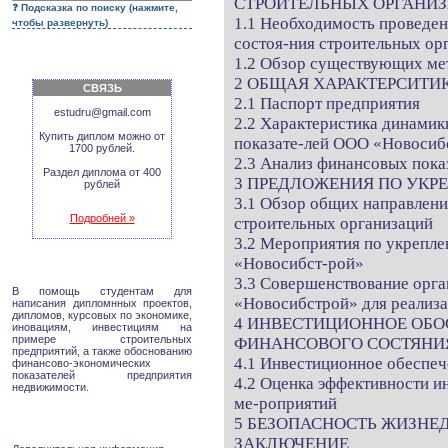
СТРОИТЕЛЬНЫХ ОРГАНИ
Подсказка по поиску (нажмите,
1.1 Необходимость проведен
чтобы развернуть)
состоя-ния строительных ор
1.2 Обзор существующих ме
2 ОБЩАЯ ХАРАКТЕРСИТИ
СВЯЗЬ
2.1 Паспорт предприятия
estudru@gmail.com
2.2 Характеристика динамик
Купить диплом можно от
показате-лей ООО «Новосиб
1700 рублей.
2.3 Анализ финансовых пок
Раздел диплома от 400
3 ПРЕДЛОЖЕНИЯ ПО УК
рублей
3.1 Обзор общих направлени
Подробней »
строительных организаций
3.2 Мероприятия по укрепл
«Новосибст-рой»
3.3 Совершенствование орг
В помощь студентам для
«Новосибстрой» для реализ
написания дипломнных проектов,
дипломов, курсовых по экономике,
4 ИНВЕСТИЦИОННОЕ ОБО
иновациям, инвестициям на
примере строительных
ФИНАНСОВОГО СОСТЯНИ
предприятий, а также обоснованию
4.1 Инвестиционное обеспе
финансово-экономических
показателей предприятия
4.2 Оценка эффективности и
недвижимости.
ме-роприятий
5 БЕЗОПАСНОСТЬ ЖИЗНЕ
ЗАКЛЮЧЕНИЕ