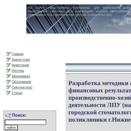
На сайте представлены материалы для написания дипл
инвестициям, сметному делу, инновациям, ипотеке, менеджменту 
недвижимости в строительном секторе (строительстве).
Главная
Бизнес-план
Инвестиции
Ипотека
Менеджмент
Разработка методики 
Обоснование
Сметное дело
финансовых результа
Статьи
производственно-хозя
деятельности ЛПУ (на
городской стоматолог
Поиск:
поликлиники г.Нижне