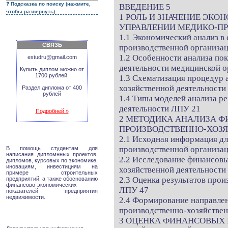
Подсказка по поиску (нажмите,
ВВЕДЕНИЕ 5
чтобы развернуть)
1 РОЛЬ И ЗНАЧЕНИЕ ЭКО
УПРАВЛЕНИИ МЕДИКО-ПР
1.1 Экономический анализ в
СВЯЗЬ
производственной организац
1.2 Особенности анализа по
estudru@gmail.com
деятельности медицинской о
Купить диплом можно от
1700 рублей.
1.3 Схематизация процедур 
хозяйственной деятельности
Раздел диплома от 400
рублей
1.4 Типы моделей анализа р
деятельности ЛПУ 21
Подробней »
2 МЕТОДИКА АНАЛИЗА Ф
ПРОИЗВОДСТВЕННО-ХОЗЯ
2.1 Исходная информация дл
производственной организац
В помощь студентам для
написания дипломнных проектов,
2.2 Исследование финансовы
дипломов, курсовых по экономике,
иновациям, инвестициям на
хозяйственной деятельност
примере строительных
2.3 Оценка результатов про
предприятий, а также обоснованию
финансово-экономических
ЛПУ 47
показателей предприятия
недвижимости.
2.4 Формирование направле
производственно-хозяйстве
3 ОЦЕНКА ФИНАНСОВЫХ 