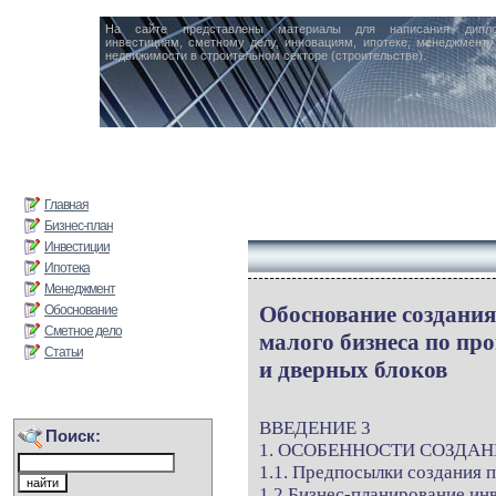
На сайте представлены материалы для написания дипл
инвестициям, сметному делу, инновациям, ипотеке, менеджменту 
недвижимости в строительном секторе (строительстве).
Главная
Бизнес-план
Инвестиции
Ипотека
Менеджмент
Обоснование создани
Обоснование
Сметное дело
малого бизнеса по пр
Статьи
и дверных блоков
ВВЕДЕНИЕ 3
Поиск:
1. ОСОБЕННОСТИ СОЗДАН
1.1. Предпосылки создания 
1.2 Бизнес-планирование ин