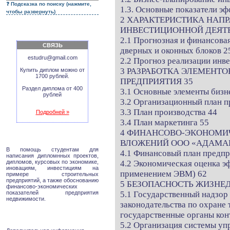
Подсказка по поиску (нажмите,
1.3. Основные показатели э
чтобы развернуть)
2 ХАРАКТЕРИСТИКА НАП
ИНВЕСТИЦИОННОЙ ДЕЯТЕ
2.1 Прогнозная и финансова
СВЯЗЬ
дверных и оконных блоков 2
estudru@gmail.com
2.2 Прогноз реализации инв
3 РАЗРАБОТКА ЭЛЕМЕНТ
Купить диплом можно от
1700 рублей.
ПРЕДПРИЯТИЯ 35
Раздел диплома от 400
3.1 Основные элементы бизн
рублей
3.2 Организационный план п
3.3 План производства 44
Подробней »
3.4 План маркетинга 55
4 ФИНАНСОВО-ЭКОНОМИ
ВЛОЖЕНИЙ ООО «АДАМАН
В помощь студентам для
4.1 Финансовый план предпр
написания дипломнных проектов,
дипломов, курсовых по экономике,
4.2 Экономическая оценка э
иновациям, инвестициям на
применением ЭВМ) 62
примере строительных
предприятий, а также обоснованию
5 БЕЗОПАСНОСТЬ ЖИЗНЕ
финансово-экономических
показателей предприятия
5.1 Государственный надзор
недвижимости.
законодательства по охране
государственные органы кон
5.2 Организация системы уп