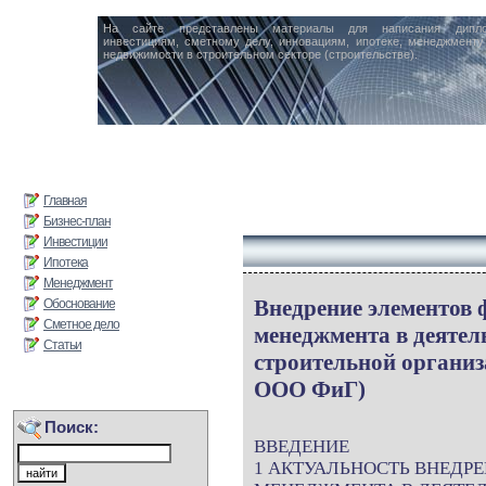
На сайте представлены материалы для написания дипл
инвестициям, сметному делу, инновациям, ипотеке, менеджменту 
недвижимости в строительном секторе (строительстве).
Главная
Бизнес-план
Инвестиции
Ипотека
Менеджмент
Внедрение элементов 
Обоснование
Сметное дело
менеджмента в деятел
Статьи
строительной организ
ООО ФиГ)
Поиск:
ВВЕДЕНИЕ
1 АКТУАЛЬНОСТЬ ВНЕДР