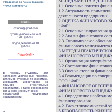
МЕНЕДЖМЕНТА В ДЕЯТЕЛ
Подсказка по поиску (нажмите,
1.1 Основные понятия фина
чтобы развернуть)
1.2 Актуальность применени
деятельности предприятия
2 ОЦЕНКА ФИНАНСОВО-Х
СВЯЗЬ
“ФиГ”
estudru@gmail.com
2.1 Основные направления 
Купить диплом можно от
2.2 Анализ финансового со
1700 рублей.
2.3. Экономическое обоснов
Раздел диплома от 400
фи-нансового менеджмента 
рублей
3 МЕТОДЫ ПРАКТИЧЕСКО
Подробней »
ФИНАНСОВОГО МЕНЕДЖМЕ
3.1 Организация внутрифир
3.2 Составление финансовог
3.3 Оценка степени финансо
В помощь студентам для
3.4 Рекомендации по совер
написания дипломнных проектов,
дипломов, курсовых по экономике,
ООО “ФиГ”
иновациям, инвестициям на
примере строительных
4 ФИНАНСОВОЕ ОБЕСПЕЧ
предприятий, а также обоснованию
ФИНАНСОВОГО МЕНЕДЖ
финансово-экономических
показателей предприятия
4.1 Определение необходимо
недвижимости.
финансирова-ния
4.2. Расчет экономической 
5 БЕЗОПАСНОСТЬ ЖИЗНЕ