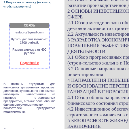
Подсказка по поиску (нажмите,
развитие производственной 
чтобы развернуть)
2 ОСНОВЫ ИНВЕСТИЦИОН
СФЕРЕ
2.1 Обзор методического об
СВЯЗЬ
де-ловой активности строит
estudru@gmail.com
2.2 Актуальность инвестиро
3 РАЗРАБОТКА ЭКОНОМИ
Купить диплом можно от
1700 рублей.
ПОВЫШЕНИЯ ЭФФЕКТИВ
Раздел диплома от 400
ДЕЯТЕЛЬНОСТИ
рублей
3.1 Обзор прогрессивных пр
(строи-тельство жилья в г. 
Подробней »
3.2 Основные направления 
инве-стирования
4 НАПРАВЛЕНИЯ ПОВЫШ
В помощь студентам для
И ОБОСНОВАНИЕ ПЕРСПЕ
написания дипломнных проектов,
дипломов, курсовых по экономике,
ГАНИЗАЦИЙ В Г.НОВОСИ
иновациям, инвестициям на
4.1 Обзор общих направлен
примере строительных
предприятий, а также обоснованию
финансового состояния стро
финансово-экономических
показателей предприятия
4.2 Инвестиционное обеспеч
недвижимости.
строительного комплекса в г
5 БЕЗОПАСНОСТЬ ЖИЗНЕ
ЗАКЛЮЧЕНИЕ