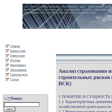
На сайте представлены материалы для написания дипл
инвестициям, сметному делу, инновациям, ипотеке, менеджменту 
недвижимости в строительном секторе (строительстве).
Главная
Бизнес-план
Инвестиции
Ипотека
Менеджмент
Анализ страхования и
Обоснование
Сметное дело
строительных рисков
Статьи
ВСК)
1 ПОНЯТИЕ И СУЩНОСТЬ
Поиск:
1.1 Характеристика динамик
хозяйственной деятельности
1.2 Инвестирование новых т