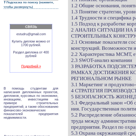
Подсказка по поиску (нажмите,
1.2 Общие основания, поняти
чтобы развернуть)
1.3 Понятие стратегии, уров
1.4 Трудности и специфика р
1.5 Подход к разработке кор
СВЯЗЬ
2 АНАЛИЗ СИТУАЦИИ НА
estudru@gmail.com
СТРОИТЕЛЬНЫХ КОНСТРУ
2.1 Основные показатели со
Купить диплом можно от
1700 рублей.
конструкций. Возможности 
Раздел диплома от 400
2.2 Характеристика МСМТ, е
рублей
2.3 SWOT-анализ компании
3 РАЗРАБОТКА ПОДСИСТ
Подробней »
РАМКАХ ДОСТИЖЕНИЯ К
РЕГИОНАЛЬНОМ РЫНКЕ
3.1 Маркетинг и продуктов
В помощь студентам для
4 СТРАТЕГИЯ ПРОИЗВОД
написания дипломнных проектов,
дипломов, курсовых по экономике,
5 БЕЗОПАСНОСТЬ ЖИЗНЕ
иновациям, инвестициям на
5.1 Федеральный закон «Об 
примере строительных
предприятий, а также обоснованию
ния. Государственная полити
финансово-экономических
показателей предприятия
5.2 Распределение обязанно
недвижимости.
труда между административ
предприятия. Раздел по охр
5.3 Охрана окружающей сред