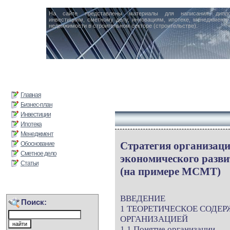
На сайте представлены материалы для написания дипл
инвестициям, сметному делу, инновациям, ипотеке, менеджменту 
недвижимости в строительном секторе (строительстве).
Главная
Бизнес-план
Инвестиции
Ипотека
Менеджмент
Стратегия организац
Обоснование
Сметное дело
экономического разв
Статьи
(на примере МСМТ)
ВВЕДЕНИЕ
Поиск:
1 ТЕОРЕТИЧЕСКОЕ СОДЕ
ОРГАНИЗАЦИЕЙ
1.1 Понятие организации