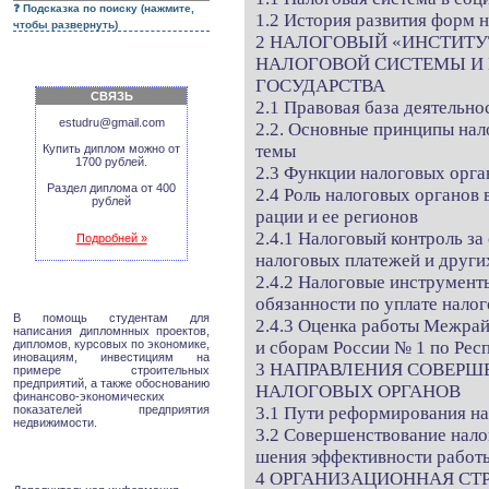
Подсказка по поиску (нажмите,
1.2 История развития форм 
чтобы развернуть)
2 НАЛОГОВЫЙ «ИНСТИТУ
НАЛОГОВОЙ СИСТЕМЫ И 
ГОСУДАРСТВА
СВЯЗЬ
2.1 Правовая база деятельно
estudru@gmail.com
2.2. Основные принципы нал
темы
Купить диплом можно от
1700 рублей.
2.3 Функции налоговых орга
Раздел диплома от 400
2.4 Роль налоговых органов
рублей
рации и ее регионов
2.4.1 Налоговый контроль з
Подробней »
налоговых платежей и други
2.4.2 Налоговые инструмент
обязанности по уплате налог
В помощь студентам для
2.4.3 Оценка работы Межра
написания дипломнных проектов,
дипломов, курсовых по экономике,
и сборам России № 1 по Респ
иновациям, инвестициям на
3 НАПРАВЛЕНИЯ СОВЕР
примере строительных
предприятий, а также обоснованию
НАЛОГОВЫХ ОРГАНОВ
финансово-экономических
показателей предприятия
3.1 Пути реформирования на
недвижимости.
3.2 Совершенствование нало
шения эффективности работ
4 ОРГАНИЗАЦИОННАЯ СТ