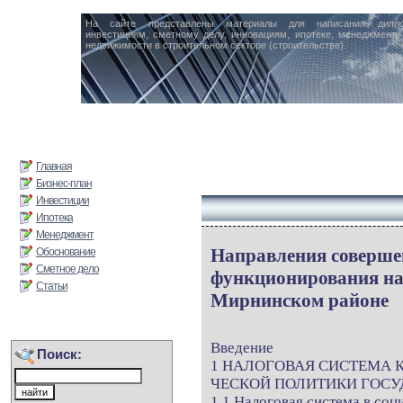
На сайте представлены материалы для написания дипл
инвестициям, сметному делу, инновациям, ипотеке, менеджменту 
недвижимости в строительном секторе (строительстве).
Главная
Бизнес-план
Инвестиции
Ипотека
Менеджмент
Направления соверше
Обоснование
Сметное дело
функционирования на
Статьи
Мирнинском районе
Введение
Поиск:
1 НАЛОГОВАЯ СИСТЕМА 
ЧЕСКОЙ ПОЛИТИКИ ГОСУ
1.1 Налоговая система в со