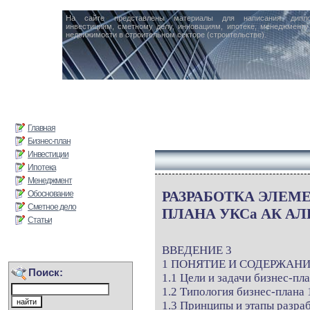
На сайте представлены материалы для написания дипл
инвестициям, сметному делу, инновациям, ипотеке, менеджменту 
недвижимости в строительном секторе (строительстве).
Главная
Бизнес-план
Инвестиции
Ипотека
Менеджмент
РАЗРАБОТКА ЭЛЕМЕ
Обоснование
Сметное дело
ПЛАНА УКСа АК АЛ
Статьи
ВВЕДЕНИЕ 3
1 ПОНЯТИЕ И СОДЕРЖАНИ
Поиск:
1.1 Цели и задачи бизнес-пл
1.2 Типология бизнес-плана 
1.3 Принципы и этапы разра