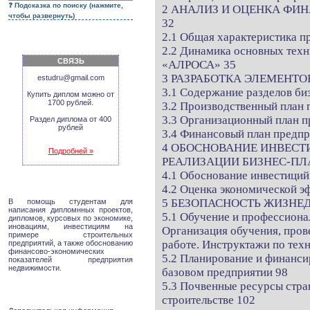
Подсказка по поиску (нажмите,
2 АНАЛИЗ И ОЦЕНКА ФИ
чтобы развернуть)
32
2.1 Общая характеристика п
2.2 Динамика основных тех
СВЯЗЬ
«АЛРОСА» 35
3 РАЗРАБОТКА ЭЛЕМЕНТО
estudru@gmail.com
3.1 Содержание разделов би
Купить диплом можно от
1700 рублей.
3.2 Производственный план 
3.3 Организационный план п
Раздел диплома от 400
рублей
3.4 Финансовый план предпр
4 ОБОСНОВАНИЕ ИНВЕСТ
Подробней »
РЕАЛИЗАЦИИ БИЗНЕС-ПЛ
4.1 Обоснование инвестиций
4.2 Оценка экономической э
5 БЕЗОПАСНОСТЬ ЖИЗНЕ
В помощь студентам для
написания дипломнных проектов,
5.1 Обучение и профессионал
дипломов, курсовых по экономике,
иновациям, инвестициям на
Организация обучения, пров
примере строительных
работе. Инструктажи по тех
предприятий, а также обоснованию
финансово-экономических
5.2 Планирование и финанси
показателей предприятия
недвижимости.
базовом предприятии 98
5.3 Почвенные ресурсы стра
строительстве 102