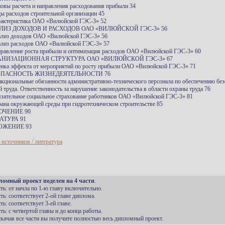
новы расчета и направления расходования прибыли 34
ды расходов строительной организации 45
рактеристика ОАО «Вилюйской ГЭС-3» 52
ЛИЗ ДОХОДОВ И РАСХОДОВ ОАО «ВИЛЮЙСКОЙ ГЭС-3» 56
ализ доходов ОАО «Вилюйской ГЭС-3» 56
ализ расходов ОАО «Вилюйской ГЭС-3» 57
правление роста прибыли и оптимизация расходов ОАО «Вилюйской ГЭС-3» 60
АНИЗАЦИОННАЯ СТРУКТУРА ОАО «ВИЛЮЙСКОЙ ГЭС-3» 67
енка эффекта от мероприятий по росту прибыли ОАО «Вилюйской ГЭС-3» 71
ОПАСНОСТЬ ЖИЗНЕДЕЯТЕЛЬНОСТИ 76
нкциональные обязанности административно-технического персонала по обеспечению бе
й труда. Ответственность за нарушение законодательства в области охраны труда 76
язательное социальное страхование работников ОАО «Вилюйской ГЭС-3» 81
рана окружающей среды при гидротехническом строительстве 85
ЮЧЕНИЕ 90
АТУРА 91
ОЖЕНИЕ 93
 источников / литература
ломный проект поделен на 4 части
.
сть: от начла по 1-ю главу включительно.
сть: соответствует 2-ой главе диплома.
сть: соответствует 3-ей главе.
сть: с четвертой главы и до конца работы.
 скачав все части вы получите полностью весь дипломный проект.