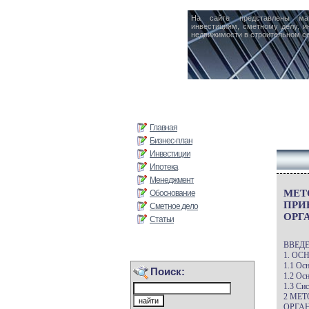
На сайте представлены ма
инвестициям, сметному делу, и
недвижимости в строительном се
Главная
Бизнес-план
Инвестиции
Ипотека
Менеджмент
МЕТ
Обоснование
ПРИ
Сметное дело
ОРГ
Статьи
ВВЕДЕ
1. О
1.1 Ос
Поиск:
1.2 Ос
1.3 Си
2 МЕ
ОРГА