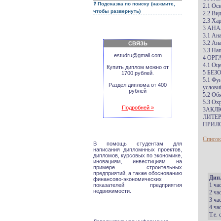
Подсказка по поиску (нажмите,
2.1 Ос
чтобы развернуть)
2.2 Ви
2.3 Ха
3 АНА
3.1 Ан
3.2 Ан
СВЯЗЬ
3.3 На
estudru@gmail.com
4 ОРГ
4.1 Оц
Купить диплом можно от
5 БЕЗ
1700 рублей.
5.1 Фу
Раздел диплома от 400
услови
рублей
5.2 Об
5.3 Ох
Подробней »
ЗАКЛ
ЛИТЕР
ПРИЛ
Список
В помощь студентам для
написания дипломнных проектов,
дипломов, курсовых по экономике,
иновациям, инвестициям на
примере строительных
предприятий, а также обоснованию
Дип
финансово-экономических
1 ча
показателей предприятия
недвижимости.
2 ча
3 ча
4 ча
Т.е.