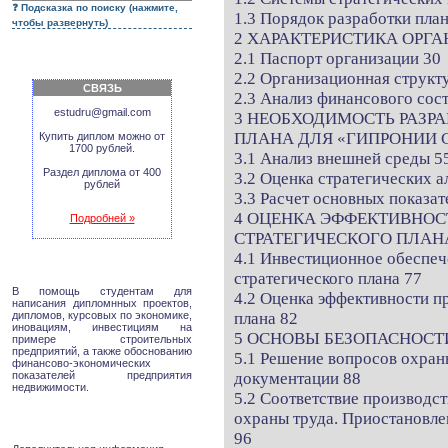
Подсказка по поиску (нажмите,
1.3 Порядок разработки пла
чтобы развернуть)
2 ХАРАКТЕРИСТИКА ОРГА
2.1 Паспорт организации 30
2.2 Организационная струк
СВЯЗЬ
2.3 Анализ финансового с
estudru@gmail.com
3 НЕОБХОДИМОСТЬ РАЗР
ПЛАНА ДЛЯ «ГИПРОНИИ С
Купить диплом можно от
1700 рублей.
3.1 Анализ внешней среды 5
Раздел диплома от 400
3.2 Оценка стратегических
рублей
3.3 Расчет основных показат
4 ОЦЕНКА ЭФФЕКТИВНО
Подробней »
СТРАТЕГИЧЕСКОГО ПЛАНА
4.1 Инвестиционное обеспе
стратегического плана 77
В помощь студентам для
4.2 Оценка эффективности п
написания дипломнных проектов,
дипломов, курсовых по экономике,
плана 82
иновациям, инвестициям на
5 ОСНОВЫ БЕЗОПАСНОСТ
примере строительных
предприятий, а также обоснованию
5.1 Решение вопросов охран
финансово-экономических
показателей предприятия
документации 88
недвижимости.
5.2 Соответствие производс
охраны труда. Приостановле
96