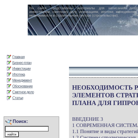
На сайте представлены материалы для написания дипл
инвестициям, сметному делу, инновациям, ипотеке, менеджменту 
недвижимости в строительном секторе (строительстве).
Главная
Бизнес-план
Инвестиции
Ипотека
Менеджмент
НЕОБХОДИМОСТЬ Р
Обоснование
Сметное дело
ЭЛЕМЕНТОВ СТРАТ
Статьи
ПЛАНА ДЛЯ ГИПРО
ВВЕДЕНИЕ 3
Поиск:
1 СОВРЕМЕННАЯ СИСТЕМ
1.1 Понятие и виды стратеги
1.2 Системы стратегических