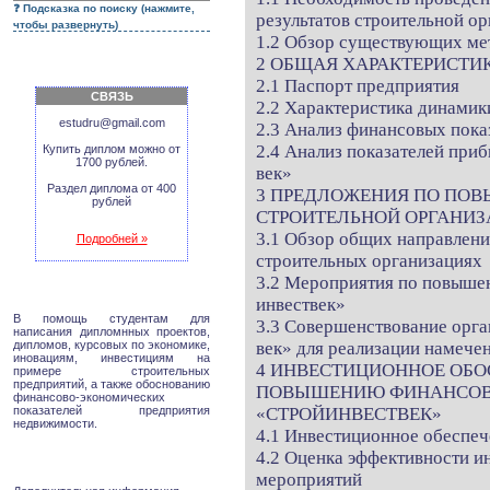
Подсказка по поиску (нажмите,
результатов строительной о
чтобы развернуть)
1.2 Обзор существующих мет
2 ОБЩАЯ ХАРАКТЕРИСТИ
2.1 Паспорт предприятия
СВЯЗЬ
2.2 Характеристика динами
estudru@gmail.com
2.3 Анализ финансовых пока
2.4 Анализ показателей при
Купить диплом можно от
1700 рублей.
век»
Раздел диплома от 400
3 ПРЕДЛОЖЕНИЯ ПО ПО
рублей
СТРОИТЕЛЬНОЙ ОРГАНИ
3.1 Обзор общих направлени
Подробней »
строительных организациях
3.2 Мероприятия по повыше
инвествек»
В помощь студентам для
3.3 Совершенствование орг
написания дипломнных проектов,
дипломов, курсовых по экономике,
век» для реализации намеч
иновациям, инвестициям на
4 ИНВЕСТИЦИОННОЕ ОБО
примере строительных
предприятий, а также обоснованию
ПОВЫШЕНИЮ ФИНАНСОВЫ
финансово-экономических
показателей предприятия
«СТРОЙИНВЕСТВЕК»
недвижимости.
4.1 Инвестиционное обеспе
4.2 Оценка эффективности и
мероприятий