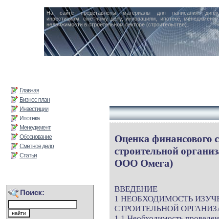
На сайте представлены материалы для написания дипл
инвестициям, сметному делу, инновациям, ипотеке, менеджменту 
недвижимости в строительном секторе (строительстве).
Главная
Бизнес-план
Инвестиции
Ипотека
Менеджмент
Оценка финансового 
Обоснование
Сметное дело
строительной организ
Статьи
ООО Омега)
ВВЕДЕНИЕ
Поиск:
1 НЕОБХОДИМОСТЬ ИЗУЧ
СТРОИТЕЛЬНОЙ ОРГАНИ
1.1 Необходимость проведен