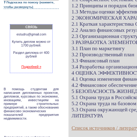
Подсказка по поиску (нажмите,
1.2 Принципы и порядок биз
чтобы развернуть)
1.3 Методы оценки эффекти
2 ЭКОНОМИЧЕСКАЯ ХАРА
2.1 Краткая характеристика
СВЯЗЬ
2.2 Анализ финансовых резу
estudru@gmail.com
2.3 Организационная струк
3 РАЗРАБОТКА ЭЛЕМЕНТО
Купить диплом можно от
1700 рублей.
3.1 План по маркетингу
Раздел диплома от 400
3.2 Производственный план
рублей
3.3 Финансовый план
3.4 Разработка организацио
Подробней »
4 ОЦЕНКА ЭФФЕКТИВНО
4.1 Оценка изменения финан
4.2 Финансовое обеспечение
В помощь студентам для
5 БЕЗОПАСНОСТЬ ЖИЗНЕ
написания дипломнных проектов,
дипломов, курсовых по экономике,
5.1 Охрана труда в Российс
иновациям, инвестициям на
5.2 Охрана труда на базово
примере строительных
предприятий, а также обоснованию
5.3 Охрана окружающей ср
финансово-экономических
показателей предприятия
ЛИТЕРАТУРА
недвижимости.
Список источников / литерат