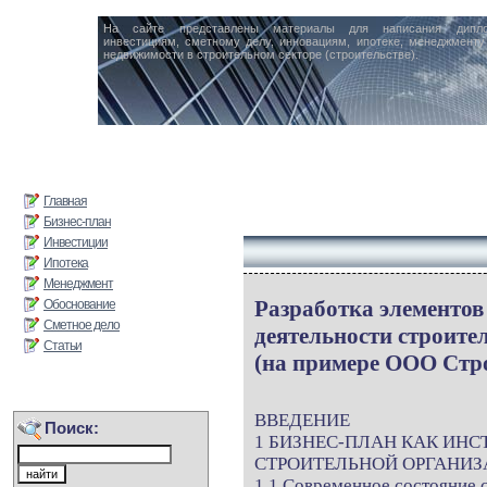
На сайте представлены материалы для написания дипл
инвестициям, сметному делу, инновациям, ипотеке, менеджменту 
недвижимости в строительном секторе (строительстве).
Главная
Бизнес-план
Инвестиции
Ипотека
Менеджмент
Разработка элементов
Обоснование
Сметное дело
деятельности строите
Статьи
(на примере ООО Стр
ВВЕДЕНИЕ
Поиск:
1 БИЗНЕС-ПЛАН КАК ИНС
СТРОИТЕЛЬНОЙ ОРГАНИ
1.1 Современное состояние 