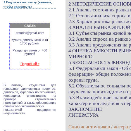
Подсказка по поиску (нажмите,
2 МЕТОДИЧЕСКИЕ ОСНО
чтобы развернуть)
2.1 Анализ состояния рынка
2.2 Основы анализа спроса 
2.3 Характеристика рынка ж
СВЯЗЬ
3 АНАЛИЗ РЫНКА ЖИЛО
3.1 Субъекты рынка жилой н
estudru@gmail.com
3.2 Анализ спроса на рынке
Купить диплом можно от
1700 рублей.
3.3 Анализ предложения на 
4 ОЦЕНКА ЕМКОСТИ РЫН
Раздел диплома от 400
рублей
МИРНОГО
5 БЕЗОПАСНОСТЬ ЖИЗНЕ
Подробней »
5.1 Федеральный закон «Об 
федерации» общие положения
охраны труда.
5.2 Обязательное социально
В помощь студентам для
написания дипломнных проектов,
случаев на производстве и 
дипломов, курсовых по экономике,
иновациям, инвестициям на
5.3 Взаимодействие знаний 
примере строительных
характер и последствия в пе
предприятий, а также обоснованию
финансово-экономических
ЗАКЛЮЧЕНИЕ
показателей предприятия
недвижимости.
ЛИТЕРАТУРА
Список источников / литерат