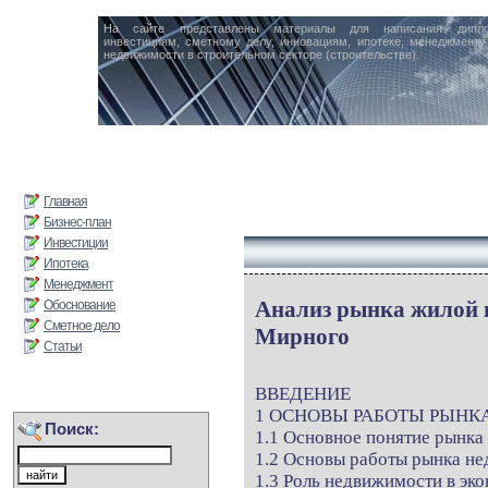
На сайте представлены материалы для написания дипл
инвестициям, сметному делу, инновациям, ипотеке, менеджменту 
недвижимости в строительном секторе (строительстве).
Главная
Бизнес-план
Инвестиции
Ипотека
Менеджмент
Анализ рынка жилой 
Обоснование
Сметное дело
Мирного
Статьи
ВВЕДЕНИЕ
1 ОСНОВЫ РАБОТЫ РЫН
Поиск:
1.1 Основное понятие рынк
1.2 Основы работы рынка н
1.3 Роль недвижимости в эк