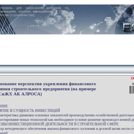
териалы для написания дипломов по
нновациям, ипотеке, менеджменту и т.п. по
кторе (строительстве).
О
нование перспектив укрепления финансового
к
ояния строительного предприятия (на примере
СиЖХ АК АЛРОСА)
ЕНИЕ
НЯТИЕ И СУЩНОСТЬ ИНВЕСТИЦИЙ
рактеристика динамики основных показателей производственно-хозяйственной деятельно
вестирование новых технологий как необходимое условие развитие производст-венной д
НОВЫ ИНВЕСТИЦИОННОЙ ДЕЯТЕЛЬНОСТИ В СТРОИТЕЛЬНОЙ СФЕРЕ
зор методического обеспечения анализа финансового состояния и деловой актив-ности с
заций