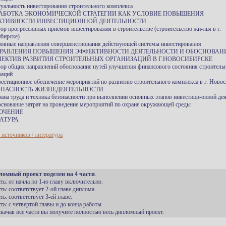
туальность инвестирования строительного комплекса
ЗРАБОТКА ЭКОНОМИЧЕСКОЙ СТРАТЕГИИ КАК УСЛОВИЕ ПОВЫШЕНИЯ
КТИВНОСТИ ИНВЕСТИЦИОННОЙ ДЕЯТЕЛЬНОСТИ
зор прогрессивных приёмов инвестирования в строительстве (строительство жи-лья в г.
бирске)
новные направления совершенствования действующей системы инвестирования
ПРАВЛЕНИЯ ПОВЫШЕНИЯ ЭФФЕКТИВНОСТИ ДЕЯТЕЛЬНОСТИ И ОБОСНОВАН
ПЕКТИВ РАЗВИТИЯ СТРОИТЕЛЬНЫХ ОРГАНИЗАЦИЙ В Г.НОВОСИБИРСКЕ
зор общих направлений обоснование путей улучшения финансового состояния строитель
заций
вестиционное обеспечение мероприятий по развитию строительного комплекса в г. Ново
ЗОПАСНОСТЬ ЖИЗНЕДЕЯТЕЛЬНОСТИ
рана труда и техника безопасности при выполнении основных этапов инвестици-онной де
основание затрат на проведение мероприятий по охране окружающей среды
ЮЧЕНИЕ
АТУРА
 источников / литература
ломный проект поделен на 4 части
.
сть: от начла по 1-ю главу включительно.
сть: соответствует 2-ой главе диплома.
сть: соответствует 3-ей главе.
сть: с четвертой главы и до конца работы.
 скачав все части вы получите полностью весь дипломный проект.