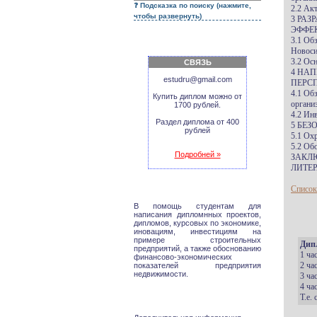
Подсказка по поиску (нажмите,
2.2 Ак
чтобы развернуть)
3 РА
ЭФФЕ
3.1 Об
Новоси
3.2 Ос
СВЯЗЬ
4 НА
estudru@gmail.com
ПЕРС
4.1 Об
Купить диплом можно от
органи
1700 рублей.
4.2 Ин
Раздел диплома от 400
5 БЕ
рублей
5.1 Ох
5.2 Об
Подробней »
ЗАКЛ
ЛИТЕР
Список
В помощь студентам для
написания дипломнных проектов,
дипломов, курсовых по экономике,
иновациям, инвестициям на
примере строительных
Дип
предприятий, а также обоснованию
1 ча
финансово-экономических
2 ча
показателей предприятия
недвижимости.
3 ча
4 ча
Т.е.