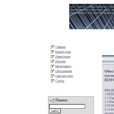
На сайте представлены ма
инвестициям, сметному делу, и
недвижимости в строительном се
Главная
Бизнес-план
Инвестиции
Ипотека
Менеджмент
Обос
Обоснование
сост
Сметное дело
ПЭТ
Статьи
ВВЕД
1 ПО
1.1 Ха
Поиск:
1.2 Ин
2 ОС
2.1 Об
органи