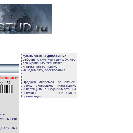
Купить готовые
дипломные
работы
по сметному делу, бизнес
планированию, экономике,
ипотеке, инвестициям,
менеджменту, обоснованию.
боснование
Продажа дипломов по бизнес-
од:
150
плану, экономике, инновациям,
инвестициям в недвижимости на
примере строительных
организаций.
сти
еятельности
троительных