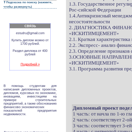
Подсказка по поиску (нажмите,
1.3. Государственное регул
чтобы развернуть)
Рос-сийской Федерации
1.4.Антикризисный менеджм
несостоятельности
СВЯЗЬ
2. ДИАГНОСТИКА ФИНАН
«ИСКИТИМЦЕМЕНТ»
estudru@gmail.com
2.1. Краткая характеристика
Купить диплом можно от
1700 рублей.
2.2. Экспресс- анализ финан
2.3. Определение признаков
Раздел диплома от 400
рублей
3.ОСНОВНЫЕ НАПРАВЛЕН
«ИСКИТИМЦЕМЕНТ»
Подробней »
3.1. Программа развития пр
В помощь студентам для
написания дипломнных проектов,
дипломов, курсовых по экономике,
иновациям, инвестициям на
примере строительных
предприятий, а также обоснованию
финансово-экономических
Дипломный проект подел
показателей предприятия
1 часть: от начла по 1-ю г
недвижимости.
2 часть: соответствует 2-о
3 часть: соответствует 3-ей
4 часть: с четвертой главы 