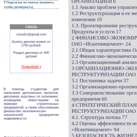
ОРГАНИЗАЦИЕЙ 6
Подсказка по поиску (нажмите,
1.1 Анализ проблем управле
чтобы развернуть)
1.2 Реструктуризация и ее м
изменения 10
1.3. Проектирование рестру
СВЯЗЬ
Продукты и услуги 17
estudru@gmail.com
2 ФИНАНСОВО-ЭКОНОМИ
Купить диплом можно от
ОАО «Искитимцемент» 24
1700 рублей.
2.1 Общая характеристика 
Раздел диплома от 400
2.2 Финансово-экономически
рублей
2.3 Организационный анализ
Подробней »
3 ОРГАНИЗАЦИОННО-ЭК
РЕСТРУКТУРИЗАЦИИ ОАО
3.1 Постановка задачи 37
3.2 Организационно-произво
В помощь студентам для
3.3 Совершенствование орг
написания дипломнных проектов,
дипломов, курсовых по экономике,
предприятия 60
иновациям, инвестициям на
примере строительных
4 СТРАТЕГИЧЕСКИЙ ПЛА
предприятий, а также обоснованию
РЕСТРУКТУРИЗАЦИИ ОАО
финансово-экономических
показателей предприятия
4.1. Структура потока 77
недвижимости.
4.2 Оценка эффективности и
«Искитимцемент» 94
5 БЕЗОПАСНОСТЬ ЖИЗНЕ