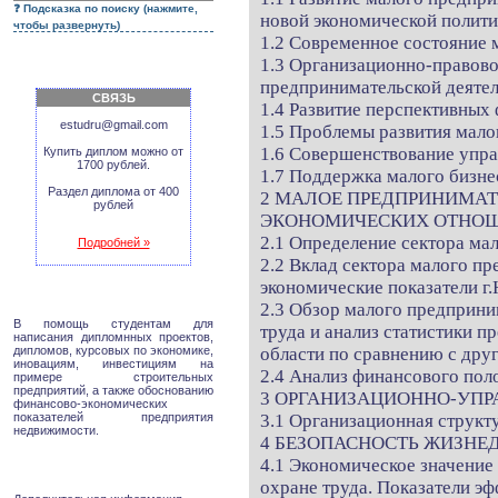
Подсказка по поиску (нажмите,
новой экономической полити
чтобы развернуть)
1.2 Современное состояние 
1.3 Организационно-правово
предпринимательской деяте
СВЯЗЬ
1.4 Развитие перспективных
estudru@gmail.com
1.5 Проблемы развития мало
1.6 Совершенствование упр
Купить диплом можно от
1700 рублей.
1.7 Поддержка малого бизне
Раздел диплома от 400
2 МАЛОЕ ПРЕДПРИНИМАТ
рублей
ЭКОНОМИЧЕСКИХ ОТНОШ
2.1 Определение сектора ма
Подробней »
2.2 Вклад сектора малого п
экономические показатели г
2.3 Обзор малого предприним
В помощь студентам для
труда и анализ статистики 
написания дипломнных проектов,
дипломов, курсовых по экономике,
области по сравнению с дру
иновациям, инвестициям на
2.4 Анализ финансового пол
примере строительных
предприятий, а также обоснованию
3 ОРГАНИЗАЦИОННО-УПР
финансово-экономических
показателей предприятия
3.1 Организационная структ
недвижимости.
4 БЕЗОПАСНОСТЬ ЖИЗНЕ
4.1 Экономическое значение
охране труда. Показатели э