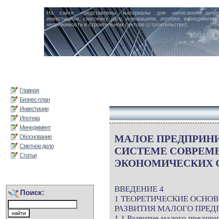
На сайте представлены материалы для написания дипл
инвестициям, сметному делу, инновациям, ипотеке, менеджменту 
недвижимости в строительном секторе (строительстве).
Главная
Бизнес-план
Инвестиции
Ипотека
Менеджмент
МАЛОЕ ПРЕДПРИН
Обоснование
Сметное дело
СИСТЕМЕ СОВРЕМ
Статьи
ЭКОНОМИЧЕСКИХ
ВВЕДЕНИЕ 4
Поиск:
1 ТЕОРЕТИЧЕСКИЕ ОСНО
РАЗВИТИЯ МАЛОГО ПРЕД
1.1 Развитие малого предпри