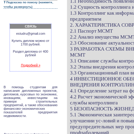
1.1 Необходимость появлени
Подсказка по поиску (нажмите,
1.2 Сущность контроллинга и
чтобы развернуть)
1.3 Контроллинг как информ
предприятием
2. ХАРАКТЕРИСТИКА СО
СВЯЗЬ
2.1 Паспорт МСМТ
estudru@gmail.com
2.2 Анализ имущества МСМ
Купить диплом можно от
2.3 Обоснование актуальнос
1700 рублей.
3 РАЗРАБОТКА СХЕМЫ В
Раздел диплома от 400
МСМТ
рублей
3.1 Описание службы контро
Подробней »
3.2 Этапы внедрения контр
3.3 Организационный план 
4 ИНВЕСТИЦИОННОЕ ОБЕ
ВНЕДРЕНИЯ КОНТРОЛЛИН
В помощь студентам для
4.1 Определение затрат на 
написания дипломнных проектов,
дипломов, курсовых по экономике,
4.2 Расчет экономической э
иновациям, инвестициям на
примере строительных
службы контроллинга
предприятий, а также обоснованию
5 БЕЗОПАСНОСТЬ ЖИЗНЕ
финансово-экономических
показателей предприятия
5.1 Экономическая заинтере
недвижимости.
улучшении ус-ловий и повыш
предупредительных мер прои
профзаболеваний