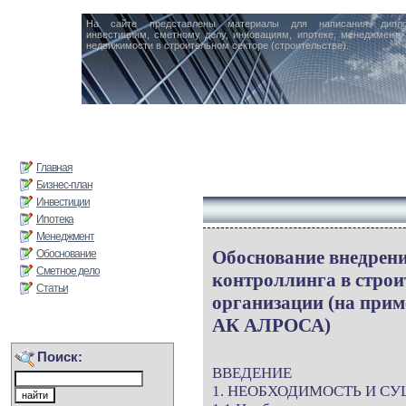
На сайте представлены материалы для написания дипл
инвестициям, сметному делу, инновациям, ипотеке, менеджменту 
недвижимости в строительном секторе (строительстве).
Главная
Бизнес-план
Инвестиции
Ипотека
Менеджмент
Обоснование внедрени
Обоснование
Сметное дело
контроллинга в стро
Статьи
организации (на пр
АК АЛРОСА)
Поиск:
ВВЕДЕНИЕ
1. НЕОБХОДИМОСТЬ И С