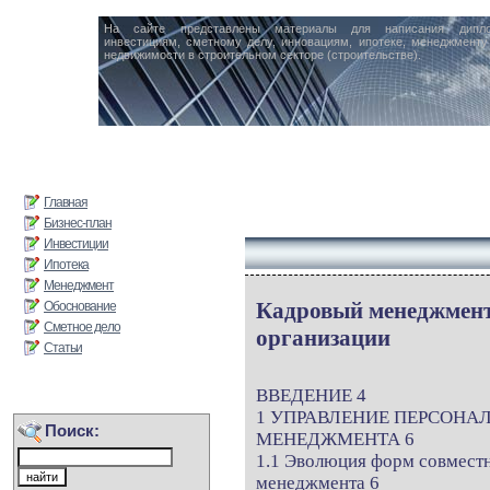
На сайте представлены материалы для написания дипл
инвестициям, сметному делу, инновациям, ипотеке, менеджменту 
недвижимости в строительном секторе (строительстве).
Главная
Бизнес-план
Инвестиции
Ипотека
Менеджмент
Кадровый менеджмент
Обоснование
Сметное дело
организации
Статьи
ВВЕДЕНИЕ 4
1 УПРАВЛЕНИЕ ПЕРСОНА
Поиск:
МЕНЕДЖМЕНТА 6
1.1 Эволюция форм совместн
менеджмента 6