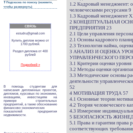
Подсказка по поиску (нажмите,
1.2 Кадровый менеджмент: о
чтобы развернуть)
человеческими ресурсами 9
1.3 Кадровый менеджмент ХХ
2 КОНЦЕПТУАЛЬНАЯ ОСН
СВЯЗЬ
ПРЕДПРИЯТИЯ 23
2.1 Цели управления персон
estudru@gmail.com
2.1 Основы кадрового плани
Купить диплом можно от
1700 рублей.
2.3 Технология найма, оценк
3 АНАЛИЗ И ОЦЕНКА УРО
Раздел диплома от 400
рублей
УПРАВЛЕНЧЕСКОГО ПЕРС
3.1 Критерии оценки уровня
Подробней »
3.2 Методы оценки организа
3.3 Методические основы ра
деятельности управленческ
52
В помощь студентам для
написания дипломнных проектов,
4 МОТИВАЦИЯ ТРУДА 57
дипломов, курсовых по экономике,
иновациям, инвестициям на
4.1 Основные теории мотива
примере строительных
4.2 Теория человеческого ка
предприятий, а также обоснованию
финансово-экономических
4.3 Измерение индивидуальн
показателей предприятия
недвижимости.
5 БЕЗОПАСНОСТЬ ЖИЗНЕ
5.1 Права и гарантии права 
соответствующих требования