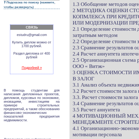
Подсказка по поиску (нажмите,
1.3 Обобщение методов оце
чтобы развернуть)
2 МЕТОДИКА ОЦЕНКИ СТ
КОПМЛЕКСА ПРИ КРЕДИТ
ИЛИ МОДЕРНИЗАЦИИ ПР
СВЯЗЬ
2.1 Определение стоимости 
затратным методом
estudru@gmail.com
2.2 Определение стоимости 
Купить диплом можно от
1700 рублей.
2.3 Сравнение результатов о
2.4 Расчет аннуитета ипотеч
Раздел диплома от 400
рублей
2.5 Организационная схема 
ООО « Витэк»
Подробней »
3 ОЦЕНКА СТОИМОСТИ И
В ЗАЛОГ
3.1 Анализ объекта недвижи
3.2 Расчет стоимости зало
В помощь студентам для
написания дипломнных проектов,
3.3. Расчет стоимости зало
дипломов, курсовых по экономике,
иновациям, инвестициям на
3.4 Сравнение результатов о
примере строительных
3.5 Расчет аннуитета
предприятий, а также обоснованию
финансово-экономических
4 МОТИВАЦИОННЫЙ МЕХ
показателей предприятия
недвижимости.
МЕНЕДЖМЕНТЕ СТРОИТЕ
4.1 Организационно-экономи
мотивации персонала