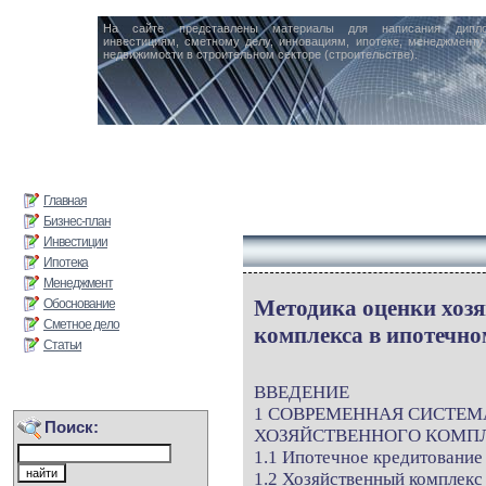
На сайте представлены материалы для написания дипл
инвестициям, сметному делу, инновациям, ипотеке, менеджменту 
недвижимости в строительном секторе (строительстве).
Главная
Бизнес-план
Инвестиции
Ипотека
Менеджмент
Методика оценки хозя
Обоснование
Сметное дело
комплекса в ипотечно
Статьи
ВВЕДЕНИЕ
1 СОВРЕМЕННАЯ СИСТЕМ
Поиск:
ХОЗЯЙСТВЕННОГО КОМП
1.1 Ипотечное кредитование
1.2 Хозяйственный комплекс 