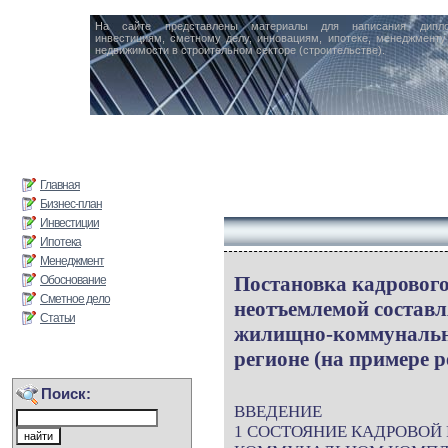
На сайте представлены материалы для написания дипл
инвестициям, сметному делу, инновациям, ипотеке, менеджменту 
недвижимости в строительном секторе (строительстве).
Главная
Бизнес-план
Инвестиции
Ипотека
Менеджмент
Постановка кадрового
Обоснование
Сметное дело
неотъемлемой соста
Статьи
жилищно-коммунально
регионе (на примере 
Поиск:
ВВЕДЕНИЕ
1 СОСТОЯНИЕ КАДРОВОЙ