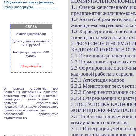
КОММУНАЛЬНОМ КОМПЛЕ
Подсказка по поиску (нажмите,
1.1 Оценка качественного и 
чтобы развернуть)
предпри-ятий жилищно-комм
1.2 Анализ образовательног
жилищно-коммунального хоз
СВЯЗЬ
1.3 Характеристика состоян
estudru@gmail.com
жилищ-но-коммунального хо
Купить диплом можно от
2 РЕСУРСНОЕ И НОРМАТ
1700 рублей.
КАДРОВОЙ РАБОТЫ В ОТ
Раздел диплома от 400
2.1 Источники финансирова
рублей
2.2 Нормативно-правовая о
Подробней »
2.3 Формирование оценочны
кад-ровой работы в отрасли
2.3.1 Аттестация кадров
2.3.2 Мониторинг текучести
В помощь студентам для
2.3.3 Совершенствование си
написания дипломнных проектов,
дипломов, курсовых по экономике,
2.3.4 Опережающий характе
иновациям, инвестициям на
примере строительных
3 ПОСТАНОВКА КАДРОВО
предприятий, а также обоснованию
ЖИЛИЩНО-КОММУНАЛЬН
финансово-экономических
показателей предприятия
3.1 Проблемы привлечения и
недвижимости.
коммунального хозяйства
3.1.1 Интеграция учебного п
товки высококвалицированн