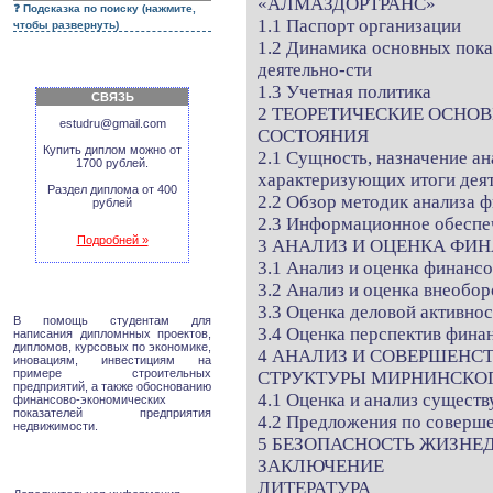
«АЛМАЗДОРТРАНС»
Подсказка по поиску (нажмите,
1.1 Паспорт организации
чтобы развернуть)
1.2 Динамика основных пока
деятельно-сти
1.3 Учетная политика
СВЯЗЬ
2 ТЕОРЕТИЧЕСКИЕ ОСНО
estudru@gmail.com
СОСТОЯНИЯ
Купить диплом можно от
2.1 Сущность, назначение ан
1700 рублей.
характеризующих итоги дея
Раздел диплома от 400
2.2 Обзор методик анализа 
рублей
2.3 Информационное обеспе
Подробней »
3 АНАЛИЗ И ОЦЕНКА ФИ
3.1 Анализ и оценка финанс
3.2 Анализ и оценка внеобо
3.3 Оценка деловой активно
В помощь студентам для
3.4 Оценка перспектив фина
написания дипломнных проектов,
дипломов, курсовых по экономике,
4 АНАЛИЗ И СОВЕРШЕНС
иновациям, инвестициям на
примере строительных
СТРУКТУРЫ МИРНИНСКОГ
предприятий, а также обоснованию
4.1 Оценка и анализ сущест
финансово-экономических
показателей предприятия
4.2 Предложения по соверш
недвижимости.
5 БЕЗОПАСНОСТЬ ЖИЗНЕ
ЗАКЛЮЧЕНИЕ
ЛИТЕРАТУРА