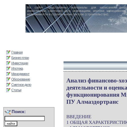
На сайте представлены материалы для написания дипл
инвестициям, сметному делу, инновациям, ипотеке, менеджменту 
недвижимости в строительном секторе (строительстве).
Главная
Бизнес-план
Инвестиции
Ипотека
Менеджмент
Анализ финансово-хо
Обоснование
Сметное дело
деятельности и оценк
Статьи
функционирования М
ПУ Алмаздортранс
Поиск:
ВВЕДЕНИЕ
1 ОБЩАЯ ХАРАКТЕРИСТИ