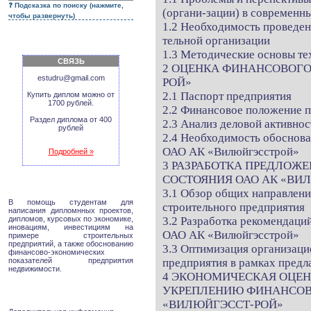
Подсказка по поиску (нажмите,
(органи-зации) в современн
чтобы развернуть)
1.2 Необходимость проведен
тельной организации
1.3 Методические основы те
СВЯЗЬ
2 ОЦЕНКА ФИНАНСОВОГО
estudru@gmail.com
РОЙ»
2.1 Паспорт предприятия
Купить диплом можно от
1700 рублей.
2.2 Финансовое положение 
Раздел диплома от 400
2.3 Анализ деловой активнос
рублей
2.4 Необходимость обоснова
ОАО АК «Вилюйгэсстрой»
Подробней »
3 РАЗРАБОТКА ПРЕДЛОЖ
СОСТОЯНИЯ ОАО АК «ВИ
3.1 Обзор общих направлени
В помощь студентам для
строительного предприятия
написания дипломнных проектов,
дипломов, курсовых по экономике,
3.2 Разработка рекомендаци
иновациям, инвестициям на
ОАО АК «Вилюйгэсстрой»
примере строительных
предприятий, а также обоснованию
3.3 Оптимизация организац
финансово-экономических
показателей предприятия
предприятия в рамках пред
недвижимости.
4 ЭКОНОМИЧЕСКАЯ ОЦЕ
УКРЕПЛЕНИЮ ФИНАНСОВ
«ВИЛЮЙГЭССТ-РОЙ»