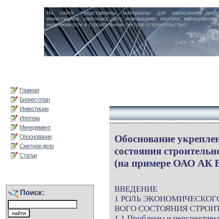
На сайте представлены материалы для написания дипл
инвестициям, сметному делу, инновациям, ипотеке, менеджменту 
недвижимости в строительном секторе (строительстве).
Главная
Бизнес-план
Инвестиции
Ипотека
Менеджмент
Обоснование укрепле
Обоснование
Сметное дело
состояния строительн
Статьи
(на примере ОАО АК 
ВВЕДЕНИЕ
Поиск:
1 РОЛЬ ЭКОНОМИЧЕСКОГ
ВОГО СОСТОЯНИЯ СТРОИ
1.1 Проблемы и перспективы