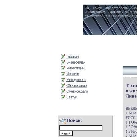
На сайте представлены ма
инвестициям, сметному делу, и
недвижимости в строительном се
Главная
Бизнес-план
Инвестиции
Ипотека
Менеджмент
Техн
Обоснование
в жи
Сметное дело
Лине
Статьи
ВВЕД
1 АН
РОССИ
Поиск:
1.1 Об
1.2 Эф
1.3 Ит
2 АН