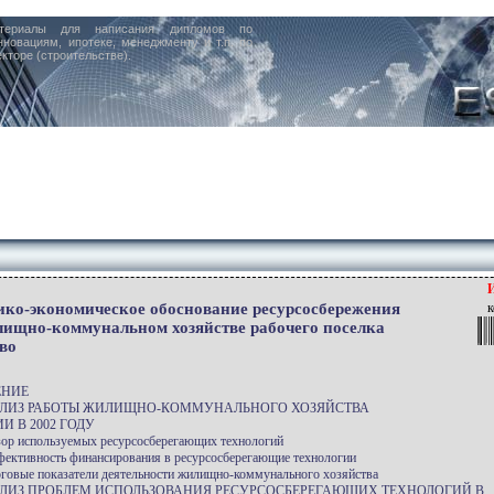
териалы для написания дипломов по
нновациям, ипотеке, менеджменту и т.п. по
кторе (строительстве).
ико-экономическое обоснование ресурсосбережения
к
лищно-коммунальном хозяйстве рабочего поселка
во
ЕНИЕ
АЛИЗ РАБОТЫ ЖИЛИЩНО-КОММУНАЛЬНОГО ХОЗЯЙСТВА
И В 2002 ГОДУ
зор используемых ресурсосберегающих технологий
фективность финансирования в ресурсосберегающие технологии
оговые показатели деятельности жилищно-коммунального хозяйства
АЛИЗ ПРОБЛЕМ ИСПОЛЬЗОВАНИЯ РЕСУРСОСБЕРЕГАЮЩИХ ТЕХНОЛОГИЙ В