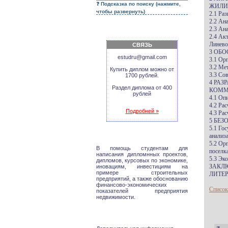
Подсказка по поиску (нажмите,
ЖИЛИ
чтобы развернуть)
2.1 Ра
2.2 Ан
2.3 Ан
2.4 Ак
Линево
СВЯЗЬ
3 ОБ
estudru@gmail.com
3.1 Ор
3.2 Ме
Купить диплом можно от
3.3 Со
1700 рублей.
4 РА
Раздел диплома от 400
КОММ
рублей
4.1 Оп
4.2 Ра
Подробней »
4.3 Ра
5 БЕ
5.1 Го
анализ
5.2 Ор
В помощь студентам для
поселк
написания дипломнных проектов,
5.3 Эк
дипломов, курсовых по экономике,
ЗАКЛ
иновациям, инвестициям на
примере строительных
ЛИТЕР
предприятий, а также обоснованию
финансово-экономических
Список
показателей предприятия
недвижимости.