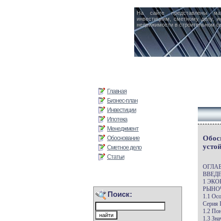
На сайте представлены ма
инвестициям, сметному делу, и
недвижимости в строительном се
Главная
Бизнес-план
Инвестиции
Ипотека
Менеджмент
Обос
Обоснование
усто
Сметное дело
Статьи
ОГЛА
ВВЕДЕ
1 ЭК
РЫНО
Поиск:
1.1 Ос
Серия I
1.2 По
1.3 Зн