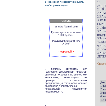
Подсказка по поиску (нажмите,
16
чтобы развернуть)
2 ОЦ
2.1. Би
2.2 Вы
2.3 Ан
3. Р
СВЯЗЬ
СМУ3
estudru@gmail.com
3.1 Ме
3.2 Пу
Купить диплом можно от
предпр
1700 рублей.
3.3 Ор
Раздел диплома от 400
4 ЭК
рублей
ФИНА
4.1 Ин
Подробней »
4.2 Ра
ЛИТЕР
Список
В помощь студентам для
написания дипломнных проектов,
дипломов, курсовых по экономике,
иновациям, инвестициям на
примере строительных
Дип
предприятий, а также обоснованию
1 ча
финансово-экономических
показателей предприятия
2 ча
недвижимости.
3 ча
4 ча
Т.е.