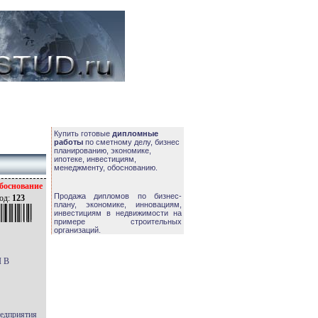
Купить готовые
дипломные
работы
по сметному делу, бизнес
планированию, экономике,
ипотеке, инвестициям,
менеджменту, обоснованию.
боснование
Продажа дипломов по бизнес-
од:
123
плану, экономике, инновациям,
инвестициям в недвижимости на
примере строительных
организаций.
 В
редприятия