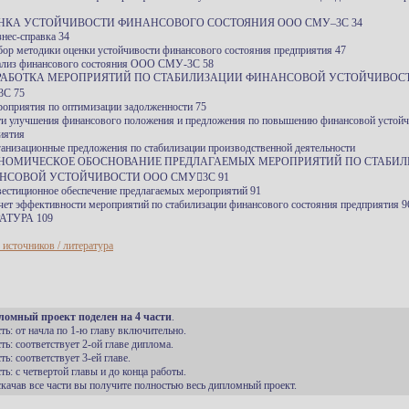
ЕНКА УСТОЙЧИВОСТИ ФИНАНСОВОГО СОСТОЯНИЯ ООО СМУ–3С 34
знес-справка 34
бор методики оценки устойчивости финансового состояния предприятия 47
ализ финансового состояния ООО СМУ-3С 58
АЗРАБОТКА МЕРОПРИЯТИЙ ПО СТАБИЛИЗАЦИИ ФИНАНСОВОЙ УСТОЙЧИВОС
С 75
роприятия по оптимизации задолженности 75
ти улучшения финансового положения и предложения по повышению финансовой устойч
иятия
ганизационные предложения по стабилизации производственной деятельности
ОНОМИЧЕСКОЕ ОБОСНОВАНИЕ ПРЕДЛАГАЕМЫХ МЕРОПРИЯТИЙ ПО СТАБИ
НСОВОЙ УСТОЙЧИВОСТИ ООО СМУ3С 91
вестиционное обеспечение предлагаемых мероприятий 91
счет эффективности мероприятий по стабилизации финансового состояния предприятия 9
АТУРА 109
 источников / литература
ломный проект поделен на 4 части
.
сть: от начла по 1-ю главу включительно.
сть: соответствует 2-ой главе диплома.
сть: соответствует 3-ей главе.
сть: с четвертой главы и до конца работы.
 скачав все части вы получите полностью весь дипломный проект.