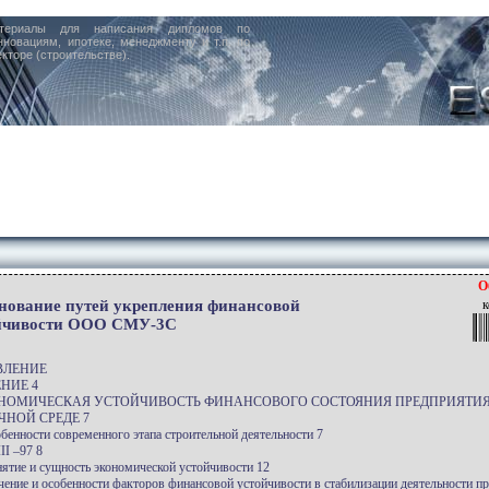
териалы для написания дипломов по
нновациям, ипотеке, менеджменту и т.п. по
кторе (строительстве).
О
нование путей укрепления финансовой
к
йчивости ООО СМУ-3С
ВЛЕНИЕ
НИЕ 4
ОНОМИЧЕСКАЯ УСТОЙЧИВОСТЬ ФИНАНСОВОГО СОСТОЯНИЯ ПРЕДПРИЯТИЯ
ЧНОЙ СРЕДЕ 7
обенности современного этапа строительной деятельности 7
II –97 8
нятие и сущность экономической устойчивости 12
ачение и особенности факторов финансовой устойчивости в стабилизации деятельности п