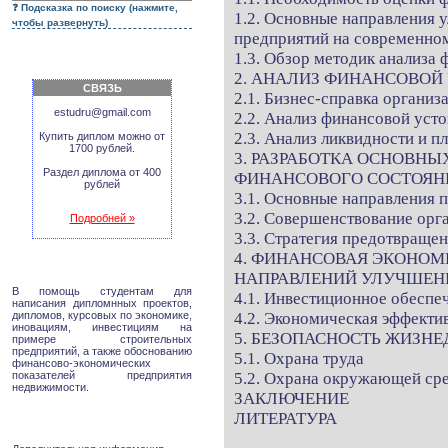
Подсказка по поиску (нажмите,
1.2. Основные направления 
чтобы развернуть)
предприятий на современном
1.3. Обзор методик анализа
2. АНАЛИЗ ФИНАНСОВОЙ
СВЯЗЬ
2.1. Бизнес-справка организ
estudru@gmail.com
2.2. Анализ финансовой уст
2.3. Анализ ликвидности и 
Купить диплом можно от
1700 рублей.
3. РАЗРАБОТКА ОСНОВН
Раздел диплома от 400
ФИНАНСОВОГО СОСТОЯН
рублей
3.1. Основные направления
3.2. Совершенствование орг
Подробней »
3.3. Стратегия предотвраще
4. ФИНАНСОВАЯ ЭКОНО
НАПРАВЛЕНИЙ УЛУЧШЕН
В помощь студентам для
4.1. Инвестиционное обесп
написания дипломнных проектов,
дипломов, курсовых по экономике,
4.2. Экономическая эффекти
иновациям, инвестициям на
5. БЕЗОПАСНОСТЬ ЖИЗН
примере строительных
предприятий, а также обоснованию
5.1. Охрана труда
финансово-экономических
показателей предприятия
5.2. Охрана окружающей ср
недвижимости.
ЗАКЛЮЧЕНИЕ
ЛИТЕРАТУРА