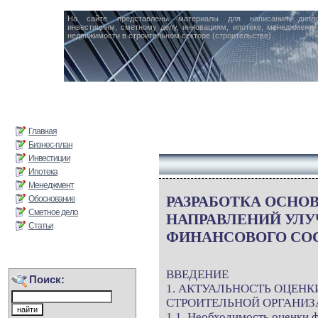
На сайте представлены материалы для написания дипл
инвестициям, сметному делу, инновациям, ипотеке, менеджменту 
недвижимости в строительном секторе (строительстве).
Главная
Бизнес-план
Инвестиции
Ипотека
Менеджмент
РАЗРАБОТКА ОСНО
Обоснование
Сметное дело
НАПРАВЛЕНИЙ УЛ
Статьи
ФИНАНСОВОГО СО
ВВЕДЕНИЕ
Поиск:
1. АКТУАЛЬНОСТЬ ОЦЕН
СТРОИТЕЛЬНОЙ ОРГАНИ
1.1. Необходимость оценки 