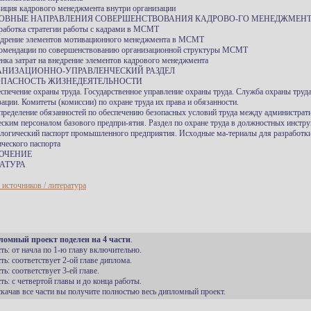
зиция кадрового менеджмента внутри организации
НОВНЫЕ НАПРАВЛЕНИЯ СОВЕРШЕНСТВОВАНИЯ КАДРОВО-ГО МЕНЕДЖМЕН
зработка стратегии работы с кадрами в МСМТ
едрение элементов мотивационного менеджмента в МСМТ
комендации по совершенствованию организационной структуры МСМТ
енка затрат на внедрение элементов кадрового менеджмента
ГАНИЗАЦИОННО-УПРАВЛЕНЧЕСКИЙ РАЗДЕЛ
ЗОПАСНОСТЬ ЖИЗНЕДЕЯТЕЛЬНОСТИ
еспечение охраны труда. Государственное управление охраны труда. Служба охраны труда
зации. Комитеты (комиссии) по охране труда их права и обязанности.
спределение обязанностей по обеспечению безопасных условий труда между администрат
еским персоналом базового предпри-ятия. Раздел по охране труда в должностных инстру
ологический паспорт промышленного предприятия. Исходные ма-териалы для разработк
ического паспорта
ЮЧЕНИЕ
АТУРА
 источников / литература
ломный проект поделен на 4 части
.
сть: от начла по 1-ю главу включительно.
сть: соответствует 2-ой главе диплома.
сть: соответствует 3-ей главе.
сть: с четвертой главы и до конца работы.
 скачав все части вы получите полностью весь дипломный проект.