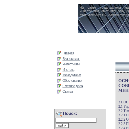
На сайте представлены ма
инвестициям, сметному делу, и
недвижимости в строительном се
Главная
Бизнес-план
Инвестиции
Ипотека
Менеджмент
ОСН
Обоснование
СОВ
Сметное дело
МЕН
Статьи
2 ПО
2.1 Уп
2.2 Ти
Поиск:
2.2.1 
2.2.2 
2.2.3 
2.2.4 