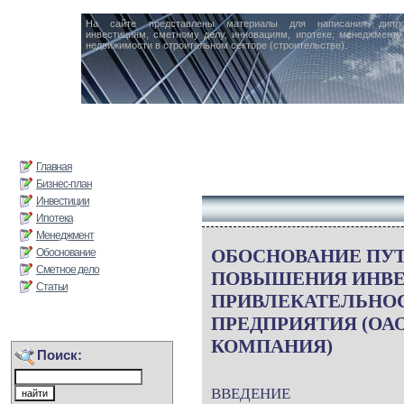
На сайте представлены материалы для написания дипл
инвестициям, сметному делу, инновациям, ипотеке, менеджменту 
недвижимости в строительном секторе (строительстве).
Главная
Бизнес-план
Инвестиции
Ипотека
Менеджмент
ОБОСНОВАНИЕ ПУ
Обоснование
Сметное дело
ПОВЫШЕНИЯ ИНВ
Статьи
ПРИВЛЕКАТЕЛЬНО
ПРЕДПРИЯТИЯ (ОАО
КОМПАНИЯ)
Поиск:
ВВЕДЕНИЕ