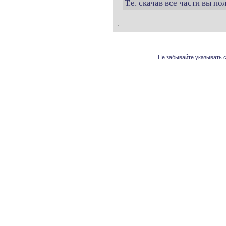
Т.е. скачав все части вы п
Не забывайте указывать с