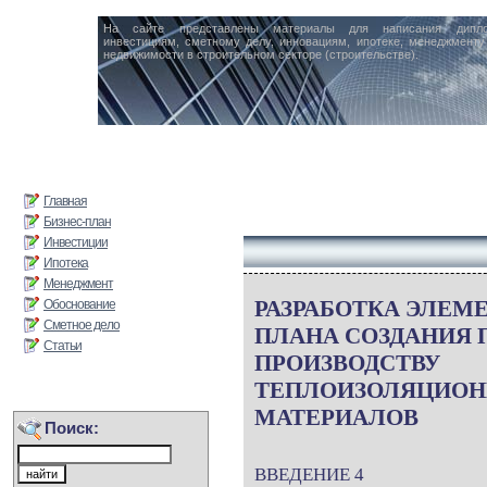
На сайте представлены материалы для написания дипл
инвестициям, сметному делу, инновациям, ипотеке, менеджменту 
недвижимости в строительном секторе (строительстве).
Главная
Бизнес-план
Инвестиции
Ипотека
Менеджмент
РАЗРАБОТКА ЭЛЕМЕ
Обоснование
Сметное дело
ПЛАНА СОЗДАНИЯ 
Статьи
ПРОИЗВОДСТВУ
ТЕПЛОИЗОЛЯЦИО
МАТЕРИАЛОВ
Поиск:
ВВЕДЕНИЕ 4