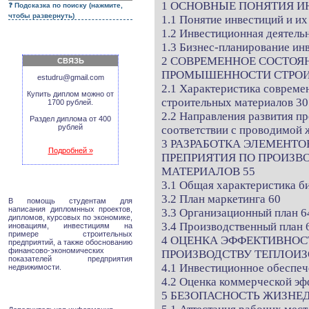
1 ОСНОВНЫЕ ПОНЯТИЯ И
Подсказка по поиску (нажмите,
чтобы развернуть)
1.1 Понятие инвестиций и их
1.2 Инвестиционная деятель
1.3 Бизнес-планирование ин
2 СОВРЕМЕННОЕ СОСТОЯ
СВЯЗЬ
ПРОМЫШЕННОСТИ СТРОИ
estudru@gmail.com
2.1 Характеристика соврем
Купить диплом можно от
строительных материалов 30
1700 рублей.
2.2 Направления развития п
Раздел диплома от 400
рублей
соответствии с проводимой
3 РАЗРАБОТКА ЭЛЕМЕНТ
Подробней »
ПРЕПРИЯТИЯ ПО ПРОИЗ
МАТЕРИАЛОВ 55
3.1 Общая характеристика би
3.2 План маркетинга 60
В помощь студентам для
написания дипломнных проектов,
3.3 Организационный план 6
дипломов, курсовых по экономике,
3.4 Производственный план 
иновациям, инвестициям на
примере строительных
4 ОЦЕНКА ЭФФЕКТИВНОС
предприятий, а также обоснованию
финансово-экономических
ПРОИЗВОДСТВУ ТЕПЛОИ
показателей предприятия
4.1 Инвестиционное обеспеч
недвижимости.
4.2 Оценка коммерческой эф
5 БЕЗОПАСНОСТЬ ЖИЗНЕ