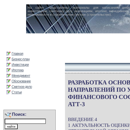
На сайте представлены материалы для написания дипл
инвестициям, сметному делу, инновациям, ипотеке, менеджменту 
недвижимости в строительном секторе (строительстве).
Главная
Бизнес-план
Инвестиции
Ипотека
Менеджмент
РАЗРАБОТКА ОСНО
Обоснование
Сметное дело
НАПРАВЛЕНИЙ ПО
Статьи
ФИНАНСОВОГО СО
АТТ-3
Поиск:
ВВЕДЕНИЕ 4
1 АКТУАЛЬНОСТЬ ОЦЕНК