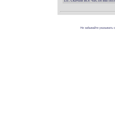
Т.е. скачав все части вы п
Не забывайте указывать с