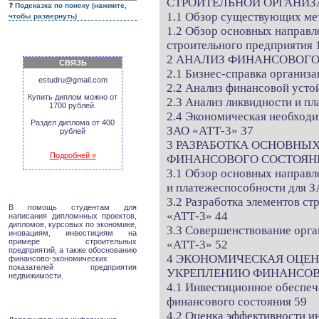
СТРОИТЕЛЬНОЙ ОРГАНИЗ
Подсказка по поиску (нажмите,
1.1 Обзор существующих мет
чтобы развернуть)
1.2 Обзор основных направл
строительного предприятия 
2 АНАЛИЗ ФИНАНСОВОГО 
СВЯЗЬ
2.1 Бизнес-справка организа
estudru@gmail.com
2.2 Анализ финансовой усто
Купить диплом можно от
2.3 Анализ ликвидности и п
1700 рублей.
2.4 Экономическая необходи
Раздел диплома от 400
ЗАО «АТТ-3» 37
рублей
3 РАЗРАБОТКА ОСНОВНЫ
Подробней »
ФИНАНСОВОГО СОСТОЯНИЯ
3.1 Обзор основных направ
и платежеспособности для 
3.2 Разработка элементов с
В помощь студентам для
«АТТ-3» 44
написания дипломнных проектов,
дипломов, курсовых по экономике,
3.3 Совершенствование орг
иновациям, инвестициям на
примере строительных
«АТТ-3» 52
предприятий, а также обоснованию
4 ЭКОНОМИЧЕСКАЯ ОЦЕ
финансово-экономических
показателей предприятия
УКРЕПЛЕНИЮ ФИНАНСОВО
недвижимости.
4.1 Инвестиционное обеспе
финансового состояния 59
4.2 Оценка эффективности и