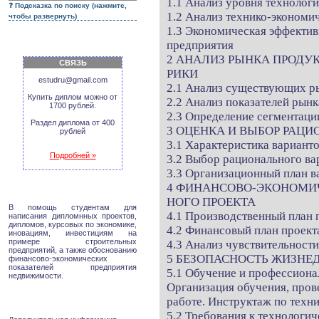
1.1 Анализ уровня технолог
Подсказка по поиску (нажмите,
1.2 Анализ технико-экономи
чтобы развернуть)
1.3 Экономическая эффектив
предприятия
2 АНАЛИЗ РЫНКА ПРОДУ
СВЯЗЬ
РИКИ
estudru@gmail.com
2.1 Анализ существующих р
Купить диплом можно от
2.2 Анализ показателей рын
1700 рублей.
2.3 Определение сегментаци
Раздел диплома от 400
3 ОЦЕНКА И ВЫБОР РАЦ
рублей
3.1 Характеристика вариант
Подробней »
3.2 Выбор рационального ва
3.3 Организационный план в
4 ФИНАНСОВО-ЭКОНОМИ
НОГО ПРОЕКТА
В помощь студентам для
4.1 Производственный план 
написания дипломнных проектов,
дипломов, курсовых по экономике,
4.2 Финансовый план проект
иновациям, инвестициям на
примере строительных
4.3 Анализ чувствительност
предприятий, а также обоснованию
5 БЕЗОПАСНОСТЬ ЖИЗНЕ
финансово-экономических
показателей предприятия
5.1 Обучение и профессионал
недвижимости.
Организация обучения, пров
работе. Инструктаж по техн
5.2 Требования к технологич