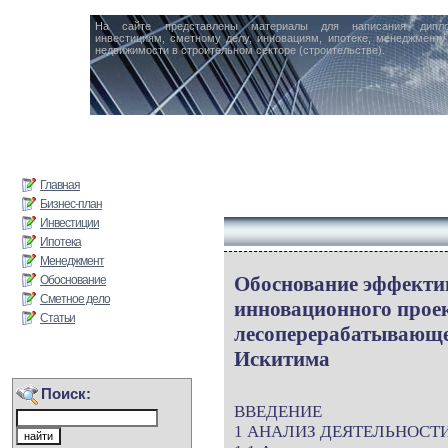
На сайте представлены материалы для написания дипл
инвестициям, сметному делу, инновациям, ипотеке, менеджменту 
недвижимости в строительном секторе (строительстве).
Главная
Бизнес-план
Инвестиции
Ипотека
Менеджмент
Обоснование эффекти
Обоснование
Сметное дело
инновационного прое
Статьи
лесоперерабатывающе
Искитима
Поиск:
ВВЕДЕНИЕ
1 АНАЛИЗ ДЕЯТЕЛЬНОСТ