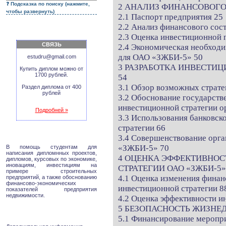
Подсказка по поиску (нажмите,
2 АНАЛИЗ ФИНАНСОВОГО 
чтобы развернуть)
2.1 Паспорт предприятия 25
2.2 Анализ финансового со
2.3 Оценка инвестиционной
СВЯЗЬ
2.4 Экономическая необходи
для ОАО «ЗЖБИ-5» 50
estudru@gmail.com
3 РАЗРАБОТКА ИНВЕСТИЦ
Купить диплом можно от
1700 рублей.
54
3.1 Обзор возможных страт
Раздел диплома от 400
рублей
3.2 Обоснование государст
инвестиционной стратегии о
Подробней »
3.3 Использования банковск
стратегии 66
3.4 Совершенствование орг
«ЗЖБИ-5» 70
В помощь студентам для
написания дипломнных проектов,
4 ОЦЕНКА ЭФФЕКТИВНО
дипломов, курсовых по экономике,
иновациям, инвестициям на
СТРАТЕГИИ ОАО «ЗЖБИ-5»
примере строительных
4.1 Оценка изменения финан
предприятий, а также обоснованию
финансово-экономических
инвестиционной стратегии 8
показателей предприятия
недвижимости.
4.2 Оценка эффективности 
5 БЕЗОПАСНОСТЬ ЖИЗНЕ
5.1 Финансирование меропри