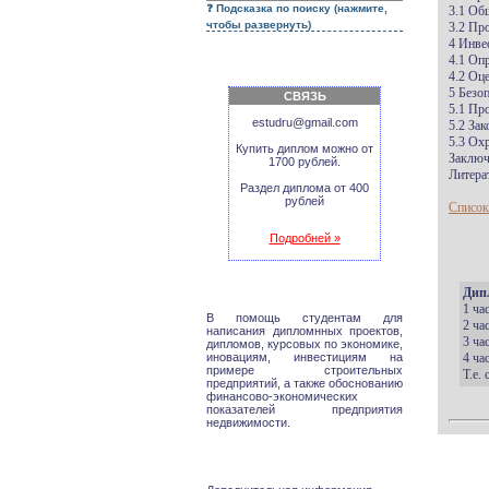
Подсказка по поиску (нажмите,
3.1 Об
чтобы развернуть)
3.2 Пр
4 Инве
4.1 Оп
4.2 Оц
5 Безо
СВЯЗЬ
5.1 Пр
estudru@gmail.com
5.2 За
5.3 Ох
Купить диплом можно от
Заключ
1700 рублей.
Литера
Раздел диплома от 400
рублей
Список
Подробней »
Дип
1 ча
В помощь студентам для
2 ча
написания дипломнных проектов,
3 ча
дипломов, курсовых по экономике,
иновациям, инвестициям на
4 ча
примере строительных
Т.е.
предприятий, а также обоснованию
финансово-экономических
показателей предприятия
недвижимости.