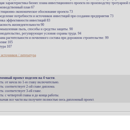
щая характеристика бизнес плана инвестиционного проекта по производству тротуарной 
оизводственный план 67
стиционно-экономическое обоснование проекта 73
ределение потребности и источников инвестиций при создании предприятия 73
енка эффективности инвестиций 83
пасность жизнедеятельности 90
омышленная пыль, способы и средства защиты. 90
конодательство, регулирующее условия охраны труда. 94
рана растительности и почвенного состава при дорожном строительстве. 99
ение 105
тура 107
 источников / литература
ломный проект поделен на 4 части
.
сть: от начла по 1-ю главу включительно.
сть: соответствует 2-ой главе диплома.
сть: соответствует 3-ей главе.
сть: с четвертой главы и до конца работы.
 скачав все части вы получите полностью весь дипломный проект.