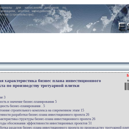
териалы для написания дипломов по
нновациям, ипотеке, менеджменту и т.п. по
кторе (строительстве).
Б
я характеристика бизнес плана инвестиционного
к
кта по производству тротуарной плитки
ие 3
ость и значение бизнес-планирования 5
щность бизнес-планирования . 5
стояние строительного комплекса на современном этапе 15
енности разработки бизнес-плана инвестиционного проекта 26
рактеристика структуры бизнес-плана инвестиционного проекта 26
тоды обоснования эффективности инвестиционных проектов 51
аботка разделов бизнес-плана инвестиционного проекта по производству тротуарной пли