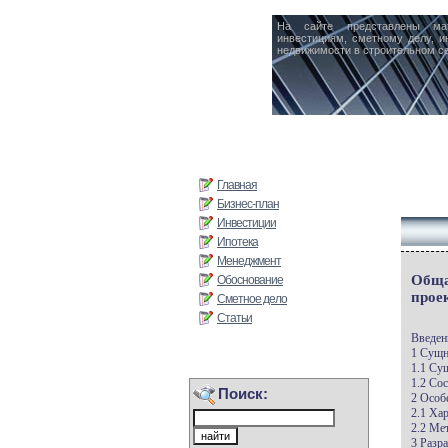
На сайте представлены ма
инвестициям, сметному делу, и
недвижимости в строительном се
Главная
Бизнес-план
Инвестиции
Ипотека
Менеджмент
Обща
Обоснование
прое
Сметное дело
Статьи
Введен
1 Сущн
1.1 Су
1.2 Со
Поиск:
2 Особ
2.1 Ха
2.2 Ме
3 Разр