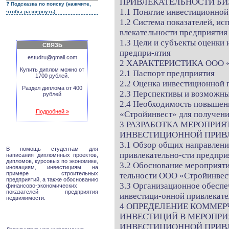
ПРИВЛЕКАТЕЛЬНОСТИ БИ
Подсказка по поиску (нажмите,
1.1 Понятие инвестиционной
чтобы развернуть)
1.2 Система показателей, и
влекательности предприятия
1.3 Цели и субъекты оценки
СВЯЗЬ
предпри-ятия
estudru@gmail.com
2 ХАРАКТЕРИСТИКА ООО 
Купить диплом можно от
2.1 Паспорт предприятия
1700 рублей.
2.2 Оценка инвестиционной
Раздел диплома от 400
2.3 Перспективы и возможн
рублей
2.4 Необходимость повышен
Подробней »
«Стройинвест» для получени
3 РАЗРАБОТКА МЕРОПРИ
ИНВЕСТИЦИОННОЙ ПРИВЛ
3.1 Обзор общих направлен
В помощь студентам для
привлекательно-сти предпри
написания дипломнных проектов,
дипломов, курсовых по экономике,
3.2 Обоснование мероприят
иновациям, инвестициям на
примере строительных
тельности ООО «Стройинвес
предприятий, а также обоснованию
3.3 Организационное обесп
финансово-экономических
показателей предприятия
инвестици-онной привлекате
недвижимости.
4 ОПРЕДЕЛЕНИЕ КОММЕ
ИНВЕСТИЦИЙ В МЕРОПР
ИНВЕСТИЦИОННОЙ ПРИВЛ