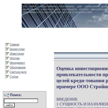
На сайте представлены материалы для написания дипл
инвестициям, сметному делу, инновациям, ипотеке, менеджменту 
недвижимости в строительном секторе (строительстве).
Главная
Бизнес-план
Инвестиции
Ипотека
Менеджмент
Оценка инвестиционн
Обоснование
Сметное дело
привлекательности п
Статьи
целей креди-тования р
примере ООО Стройин
Поиск:
ВВЕДЕНИЕ
1 СУЩНОСТЬ И НАЗНАЧЕ