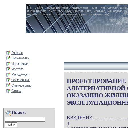
На сайте представлены материалы для написания дипл
инвестициям, сметному делу, инновациям, ипотеке, менеджменту 
недвижимости в строительном секторе (строительстве).
Главная
Бизнес-план
Инвестиции
Ипотека
Менеджмент
ПРОЕКТИРОВАНИЕ
Обоснование
Сметное дело
АЛЬТЕРНАТИВНОЙ
Статьи
ОКАЗАНИЮ ЖИЛИ
ЭКСПЛУАТАЦИОНН
Поиск:
ВВЕДЕНИЕ……………
4