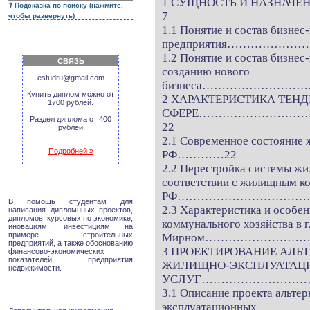
1 СУЩНОСТЬ И НАЗНА
Подсказка по поиску (нажмите,
7
чтобы развернуть)
1.1 Понятие и состав бизнес
предприятия…………………
1.2 Понятие и состав бизнес
СВЯЗЬ
созданию нового
estudru@gmail.com
бизнеса……………………
Купить диплом можно от
2 ХАРАКТЕРИСТИКА ТЕ
1700 рублей.
СФЕРЕ……………………
Раздел диплома от 400
22
рублей
2.1 Современное состояние
Подробней »
РФ…………22
2.2 Перестройка системы жи
соответствии с жилищным к
РФ……………………………
В помощь студентам для
2.3 Характеристика и особе
написания дипломнных проектов,
дипломов, курсовых по экономике,
коммунального хозяйства в г
иновациям, инвестициям на
примере строительных
Мирном………………………
предприятий, а также обоснованию
3 ПРОЕКТИРОВАНИЕ АЛЬ
финансово-экономических
показателей предприятия
ЖИЛИЩНО-ЭКСПЛУАТАЦ
недвижимости.
УСЛУГ…………………………
3.1 Описание проекта альте
эксплуатационных