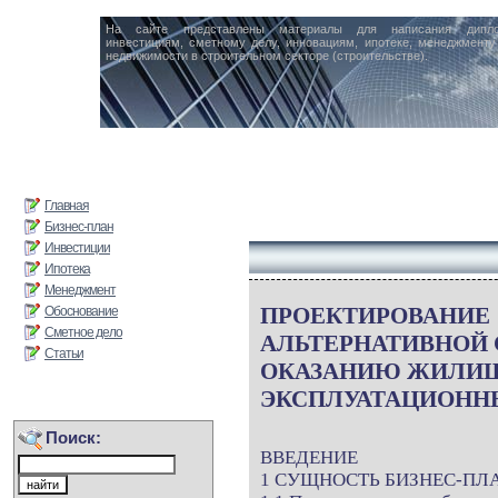
На сайте представлены материалы для написания дипл
инвестициям, сметному делу, инновациям, ипотеке, менеджменту 
недвижимости в строительном секторе (строительстве).
Главная
Бизнес-план
Инвестиции
Ипотека
Менеджмент
ПРОЕКТИРОВАНИЕ
Обоснование
Сметное дело
АЛЬТЕРНАТИВНОЙ
Статьи
ОКАЗАНИЮ ЖИЛИ
ЭКСПЛУАТАЦИОНН
Поиск:
ВВЕДЕНИЕ
1 СУЩНОСТЬ БИЗНЕС-ПЛ