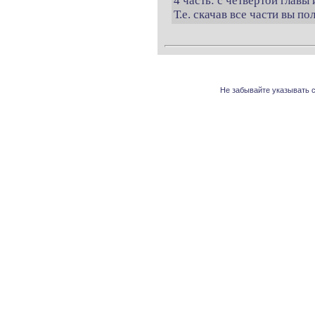
4 часть: с четвертой главы 
Т.е. скачав все части вы п
Не забывайте указывать с