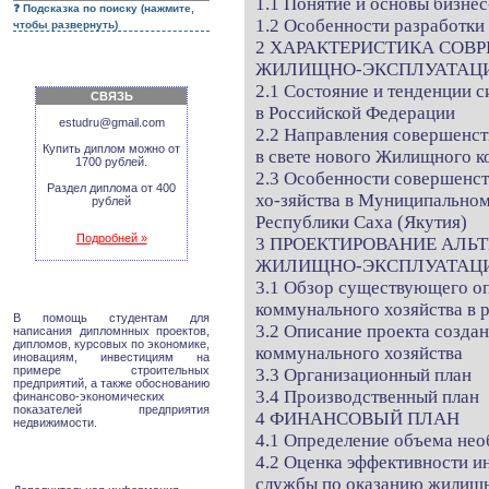
1.1 Понятие и основы бизне
Подсказка по поиску (нажмите,
1.2 Особенности разработки
чтобы развернуть)
2 ХАРАКТЕРИСТИКА СОВ
ЖИЛИЩНО-ЭКСПЛУАТАЦ
2.1 Состояние и тенденции 
СВЯЗЬ
в Российской Федерации
estudru@gmail.com
2.2 Направления совершенс
Купить диплом можно от
в свете нового Жилищного к
1700 рублей.
2.3 Особенности совершенс
Раздел диплома от 400
хо-зяйства в Муниципально
рублей
Республики Саха (Якутия)
Подробней »
3 ПРОЕКТИРОВАНИЕ АЛЬ
ЖИЛИЩНО-ЭКСПЛУАТАЦ
3.1 Обзор существующего о
коммунального хозяйства в 
В помощь студентам для
3.2 Описание проекта созда
написания дипломнных проектов,
дипломов, курсовых по экономике,
коммунального хозяйства
иновациям, инвестициям на
примере строительных
3.3 Организационный план
предприятий, а также обоснованию
3.4 Производственный план
финансово-экономических
показателей предприятия
4 ФИНАНСОВЫЙ ПЛАН
недвижимости.
4.1 Определение объема не
4.2 Оценка эффективности и
службы по оказанию жилищн