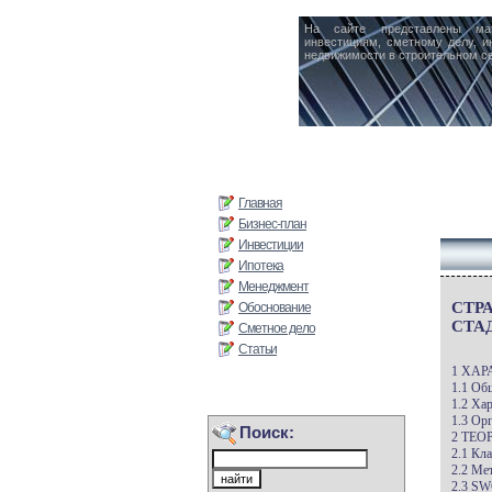
На сайте представлены ма
инвестициям, сметному делу, и
недвижимости в строительном се
Главная
Бизнес-план
Инвестиции
Ипотека
Менеджмент
СТР
Обоснование
СТА
Сметное дело
Статьи
1 ХА
1.1 Об
1.2 Ха
1.3 Ор
Поиск:
2 ТЕ
2.1 Кл
2.2 Ме
2.3 SW