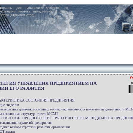
териалы для написания дипломов по
нновациям, ипотеке, менеджменту и т.п. по
кторе (строительстве).
О
АТЕГИЯ УПРАВЛЕНИЯ ПРЕДПРИЯТИЕМ НА
к
ДИИ ЕГО РАЗВИТИЯ
РАКТЕРИСТИКА СОСТОЯНИЯ ПРЕДПРИЯТИЯ
щие сведения
рактеристика динамики основных технико-экономических показателей деятельности МС
ганизационная структура треста МСМТ
ОРЕТИЧЕСКИЕ ПРЕДПОСЫЛКИ СТРАТЕГИЧЕСКОГО МЕНЕДЖМЕНТА ПРЕДПРИ
ассификация стратегий предприятия
тодика выбора стратегии развития организации
OT-анализ