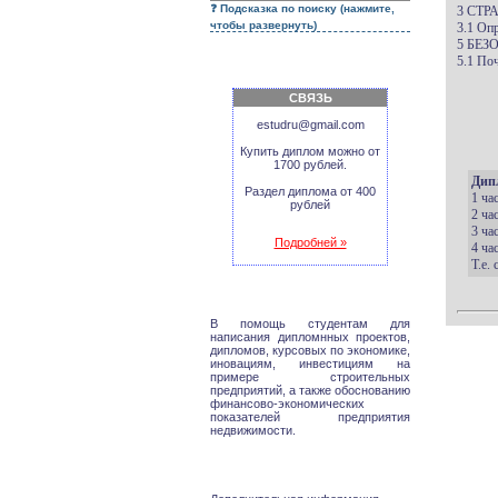
Подсказка по поиску (нажмите,
3 СТР
чтобы развернуть)
3.1 Оп
5 БЕ
5.1 По
СВЯЗЬ
estudru@gmail.com
Купить диплом можно от
1700 рублей.
Дип
Раздел диплома от 400
1 ча
рублей
2 ча
3 ча
Подробней »
4 ча
Т.е.
В помощь студентам для
написания дипломнных проектов,
дипломов, курсовых по экономике,
иновациям, инвестициям на
примере строительных
предприятий, а также обоснованию
финансово-экономических
показателей предприятия
недвижимости.