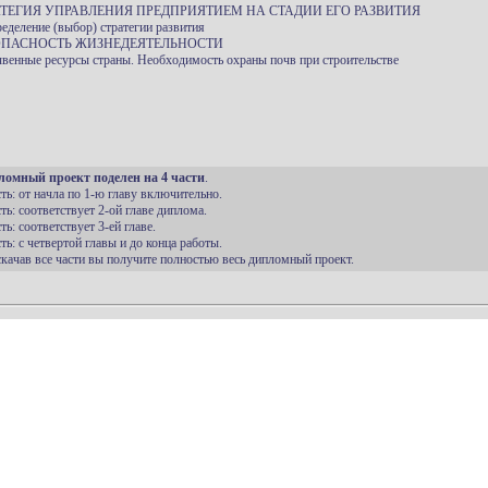
АТЕГИЯ УПРАВЛЕНИЯ ПРЕДПРИЯТИЕМ НА СТАДИИ ЕГО РАЗВИТИЯ
ределение (выбор) стратегии развития
ЗОПАСНОСТЬ ЖИЗНЕДЕЯТЕЛЬНОСТИ
чвенные ресурсы страны. Необходимость охраны почв при строительстве
ломный проект поделен на 4 части
.
сть: от начла по 1-ю главу включительно.
сть: соответствует 2-ой главе диплома.
сть: соответствует 3-ей главе.
сть: с четвертой главы и до конца работы.
 скачав все части вы получите полностью весь дипломный проект.