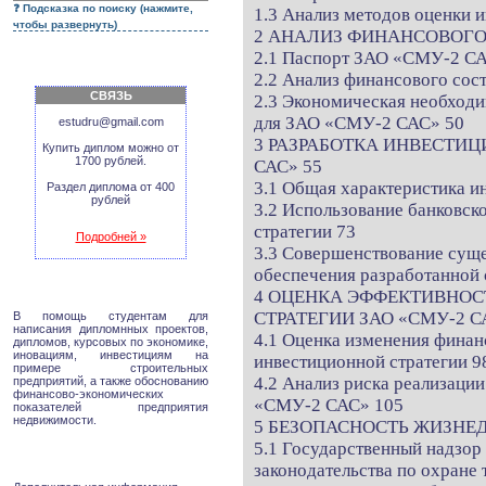
Подсказка по поиску (нажмите,
1.3 Анализ методов оценки 
чтобы развернуть)
2 АНАЛИЗ ФИНАНСОВОГО 
2.1 Паспорт ЗАО «СМУ-2 С
2.2 Анализ финансового сос
СВЯЗЬ
2.3 Экономическая необходи
для ЗАО «СМУ-2 САС» 50
estudru@gmail.com
3 РАЗРАБОТКА ИНВЕСТИЦ
Купить диплом можно от
1700 рублей.
САС» 55
3.1 Общая характеристика и
Раздел диплома от 400
рублей
3.2 Использование банковск
стратегии 73
Подробней »
3.3 Совершенствование сущ
обеспечения разработанной 
4 ОЦЕНКА ЭФФЕКТИВНО
СТРАТЕГИИ ЗАО «СМУ-2 С
В помощь студентам для
написания дипломнных проектов,
4.1 Оценка изменения финан
дипломов, курсовых по экономике,
иновациям, инвестициям на
инвестиционной стратегии 9
примере строительных
4.2 Анализ риска реализаци
предприятий, а также обоснованию
финансово-экономических
«СМУ-2 САС» 105
показателей предприятия
недвижимости.
5 БЕЗОПАСНОСТЬ ЖИЗНЕ
5.1 Государственный надзор
законодательства по охране