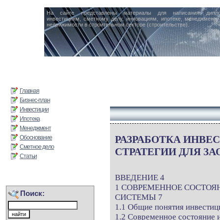
На сайте представлены материалы для написания дипл
инвестициям, сметному делу, инновациям, ипотеке, менеджменту 
недвижимости в строительном секторе (строительстве).
Главная
Бизнес-план
Инвестиции
Ипотека
Менеджмент
РАЗРАБОТКА ИНВЕ
Обоснование
Сметное дело
СТРАТЕГИИ ДЛЯ ЗА
Статьи
ВВЕДЕНИЕ 4
1 СОВРЕМЕННОЕ СОСТОЯ
Поиск:
СИСТЕМЫ 7
1.1 Общие понятия инвестиц
1.2 Современное состояние 